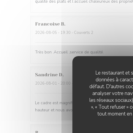
qualité des plats et l’accueil chaleureux des proprié
Francoise
B
2026-08-05
- 19:30 - Couverts 2
Très bon .Accueil ,service de qualité.
Le restaurant et s
Sandrine
D
données à caractè
2026-08-01
- 20:00 - Couverts 5
défaut. D'autres coo
analyser votre navi
les réseaux sociaux)
Le cadre est magnifique, dehors comme à l'intérieur et
», « Tout refuser »
hauteur et nous avons eu des changement de plats d
tout moment en c
B