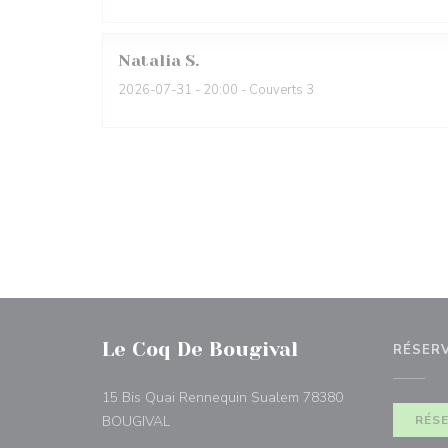
Natalia
S
2026-07-31
- 20:00 - Couverts 3
Le Coq De Bougival
RÉSER
15 Bis Quai Rennequin Sualem 78380
((ouvre une nouvelle fenêtre))
BOUGIVAL
RÉS