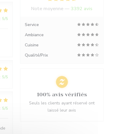
Note moyenne —
3392 avis
:
5
/5
Service
Ambiance
Cuisine
Qualité/Prix
:
5
/5
100% avis vérifiés
Seuls les clients ayant réservé ont
:
5
/5
laissé leur avis
nde