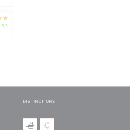
:
5
/5
DISTINCTIONS
le fenêtre))
nouvelle fenêtre))