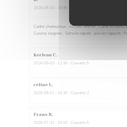
2026-08-03
- 19:45 - Couverts 2
Cadre chaleureux , Accueil attentif , Carte et Menu a
Cuisine soignée , Service rapide , prix en rapport . Pa
Kerleau
C
2026-08-03
- 12:30 - Couverts 5
celine
L
2026-08-01
- 20:30 - Couverts 2
Frans
B
2026-07-31
- 20:00 - Couverts 5