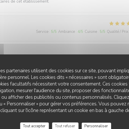
taires de cet établissement.
Service
:
5
/5
Ambiance
:
4
/5
Cuisine
:
5
/5
Qualité / Prix
es partenaires utilisent des cookies sur ce site, pouvant impli
re personnel. Les cookies dits « nécessaires » sont obligatoire
Service
:
4
/5
Ambiance
:
5
/5
Cuisine
:
2
/5
Qualité / Prix
kies facultatifs nécessitent votre consentement. Ces cookies 
gation, mesurer l'audience du site, proposer des fonctionnalité
 ou afficher des publicités ou contenus personnalisés. Clique
 le service est attentionné. Toutefois, la cuisine n'est pas (plus) à la
 ou « Personnaliser » pour gérer vos préférences. Vous pouvez 
e la formule sans nous prévenir avant de nous apporter les assiettes.
liquant sur l'icône représentant un cookie en bas à gauche d
Tout accepter
Tout refuser
Personnaliser