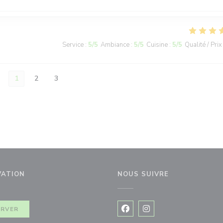
Service
:
5
/5
Ambiance
:
5
/5
Cuisine
:
5
/5
Qualité / Prix
1
2
3
VATION
NOUS SUIVRE
ERVER
Facebook ((ouvre une nouvel
Instagram ((ouvre une 