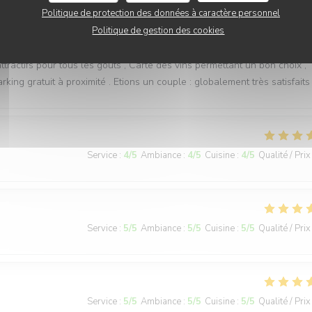
Politique de protection des données à caractère personnel
Service
:
4
/5
Ambiance
:
5
/5
Cuisine
:
4
/5
Qualité / Prix
Politique de gestion des cookies
ttractifs pour tous les goûts , Carte des vins permettant un bon choix ,
rking gratuit à proximité . Etions un couple : globalement très satisfaits 
Service
:
4
/5
Ambiance
:
4
/5
Cuisine
:
4
/5
Qualité / Prix
Service
:
5
/5
Ambiance
:
5
/5
Cuisine
:
5
/5
Qualité / Prix
Service
:
5
/5
Ambiance
:
5
/5
Cuisine
:
5
/5
Qualité / Prix