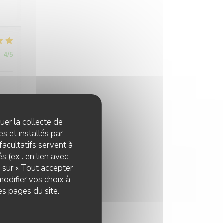
:
4
/5
quer la collecte de
s et installés par
:
2
/5
facultatifs servent à
s (ex : en lien avec
z sur « Tout accepter
modifier vos choix à
es pages du site.