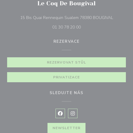
Le Coq De Bougival
((otevře s
15 Bis Quai Rennequin Sualem 78380 BOUGIVAL
01 30 78 20 00
REZERVACE
REZERVOVAT STŮL
PRIVATIZACE
SLEDUJTE NÁS
Facebook ((otevře se v novém okně
Instagram ((otevře se v nové
NEWSLETTER