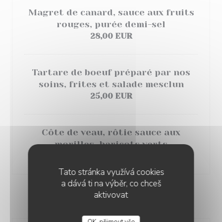
Magret de canard, sauce aux fruits
rouges, purée
demi-sel
28,00 EUR
Tartare de boeuf préparé par nos
soins, frites et salade mesclun
25,00 EUR
Côte de veau, rôtie sauce aux
morilles, haricots verts
39,00 EUR
Tato stránka využívá cookies
a dává ti na výběr, co chceš
aktivovat
LES GOURMANDISES