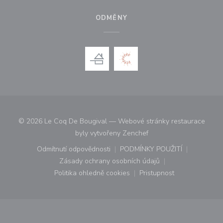
ODMĚNY
© 2026 Le Coq De Bougival — Webové stránky restaurace
((otevře se v novém okn
byly vytvořeny
Zenchef
Odmítnutí odpovědnosti
PODMÍNKY POUŽITÍ
((otevře se v novém okně))
((otevře se v novém o
Zásady ochrany osobních údajů
((otevře se v novém okně))
Politika ohledně cookies
Pristupnost
((otevře se v novém okně))
((otevře se v novém o