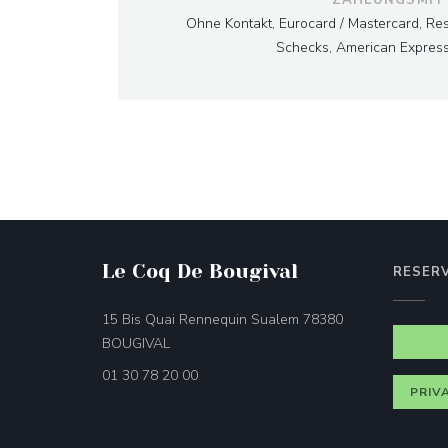
Ohne Kontakt, Eurocard / Mastercard, Rest
Schecks, American Express
Le Coq De Bougival
RESER
15 Bis Quai Rennequin Sualem 78380
((öffnet ein neues Fenster))
BOUGIVAL
01 30 78 20 00
PRIV