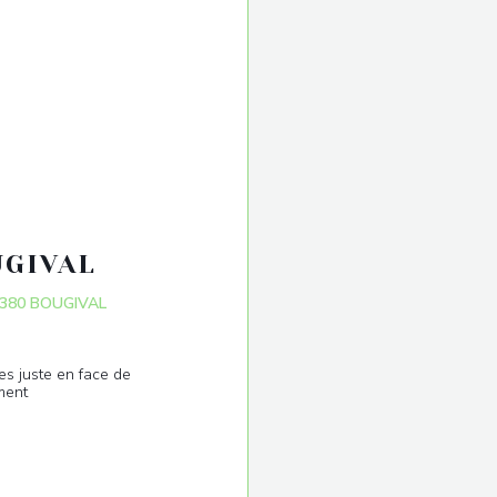
UGIVAL
((öffnet ein neues Fenster))
78380 BOUGIVAL
es juste en face de
ment