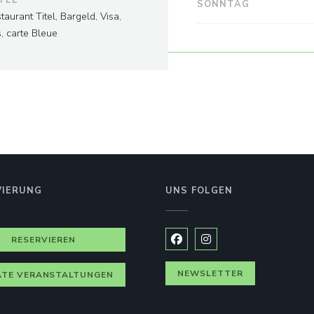
SONNTAG
aurant Titel, Bargeld, Visa,
, carte Bleue
VIERUNG
UNS FOLGEN
RESERVIEREN
Facebook ((öffnet ein neues
Instagram ((öffnet ein
NEWSLETTER
ATE VERANSTALTUNGEN