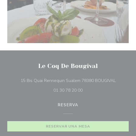
Le Coq De Bougival
((abre en 
15 Bis Quai Rennequin Sualem 78380 BOUGIVAL
01 30 78 20 00
RESERVA
RESERVAR UNA MESA