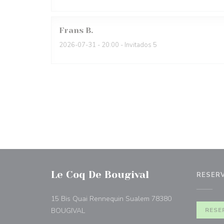
Frans
B
2026-07-31
- 20:00 - Invitados 5
Le Coq De Bougival
RESER
15 Bis Quai Rennequin Sualem 78380
((abre en una nueva ventana))
BOUGIVAL
RESE