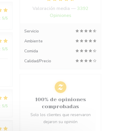
Valoración media —
3392
Opiniones
:
5
/5
Servicio
Ambiente
:
5
/5
Comida
Calidad/Precio
100% de opiniones
:
5
/5
comprobadas
Solo los clientes que reservaron
dejaron su opinión