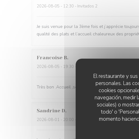
2026-08-05
- 12:30 - Invitados 2
Je suis venue pour la 3ème fois et j’apprécie toujou
qualité des plats et l’accueil chaleureux des proprié
Francoise
B
2026-08-05
- 19:30 - Invitados 2
El restaurante y sus 
personales. Las co
Très bon .Accueil ,service de qualité.
cookies opcionale
navegación, medir l
sociales) o mostra
Sandrine
D
todo' o 'Persona
momento haciendo c
2026-08-01
- 20:00 - Invitados 5