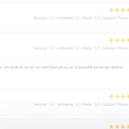
Servicio
:
5
/5
Ambiente
:
5
/5
Menú
:
5
/5
Calidad / Precio
Servicio
:
5
/5
Ambiente
:
5
/5
Menú
:
5
/5
Calidad / Precio
e. Un endroit où on se sent bien et où on a aussitôt envie de revenir.
Servicio
:
5
/5
Ambiente
:
5
/5
Menú
:
5
/5
Calidad / Precio