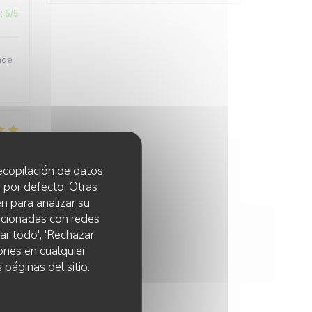
:
5
/5
nde
:
4
/5
 recopilación de datos
 por defecto. Otras
n para analizar su
lacionadas con redes
ar todo', 'Rechazar
ones en cualquier
 páginas del sitio.
:
2
/5