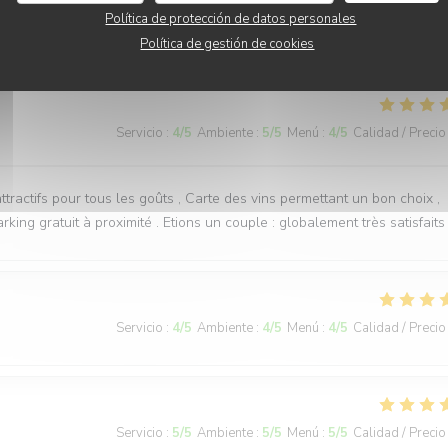
 le service est attentionné. Toutefois, la cuisine n'est pas (plus) à la
Política de protección de datos personales
e la formule sans nous prévenir avant de nous apporter les assiettes.
Política de gestión de cookies
Servicio
:
4
/5
Ambiente
:
5
/5
Menú
:
4
/5
Calidad / Precio
ttractifs pour tous les goûts , Carte des vins permettant un bon choix ,
rking gratuit à proximité . Etions un couple : globalement très satisfaits 
Servicio
:
4
/5
Ambiente
:
4
/5
Menú
:
4
/5
Calidad / Precio
Servicio
:
5
/5
Ambiente
:
5
/5
Menú
:
5
/5
Calidad / Precio