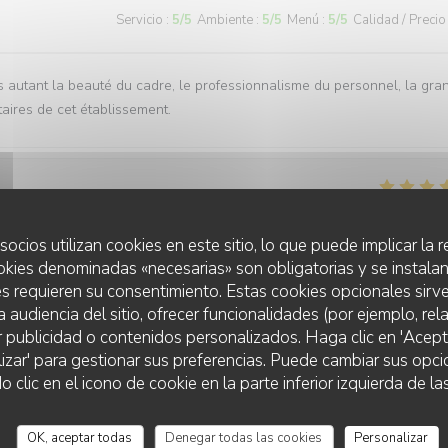
Servicio
:
5
/5
Ambiente
:
5
/5
Menú
:
5
/5
Calidad / Precio
rs autant la beauté du cadre, le professionnalisme du personnel, la gra
taires de cet établissement.
Servicio
:
5
/5
Ambiente
:
4
/5
Menú
:
5
/5
Calidad / Precio
socios utilizan cookies en este sitio, lo que puede implicar la
okies denominadas «necesarias» son obligatorias y se instalan
s requieren su consentimiento. Estas cookies opcionales sirve
a audiencia del sitio, ofrecer funcionalidades (por ejemplo, re
r publicidad o contenidos personalizados. Haga clic en 'Acept
lizar' para gestionar sus preferencias. Puede cambiar sus opci
lic en el icono de cookie en la parte inferior izquierda de las
Servicio
:
4
/5
Ambiente
:
5
/5
Menú
:
2
/5
Calidad / Precio
OK, aceptar todas
Denegar todas las cookies
Personalizar