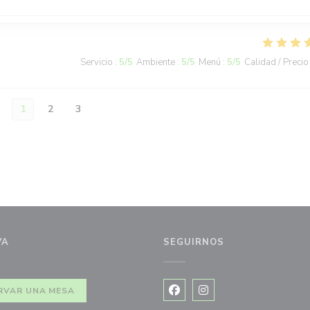
Servicio
:
5
/5
Ambiente
:
5
/5
Menú
:
5
/5
Calidad / Precio
1
2
3
VA
SEGUIRNOS
RVAR UNA MESA
Facebook ((abre en una nuev
Instagram ((abre en u