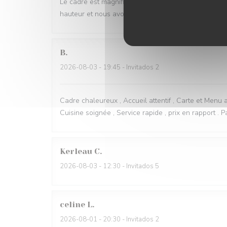
Le cadre est magnifique, dehors comme à l'intérieur et
hauteur et nous avons eu des changement de plats d
B
2026-08-03
- 19:45 - Invitados 2
Cadre chaleureux , Accueil attentif , Carte et Menu a
Cuisine soignée , Service rapide , prix en rapport . Pa
Kerleau
C
2026-08-03
- 12:30 - Invitados 5
celine
L
2026-08-01
- 20:30 - Invitados 2