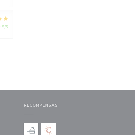
:
5
/5
RECOMPENSAS
a ventana))
na nueva ventana))