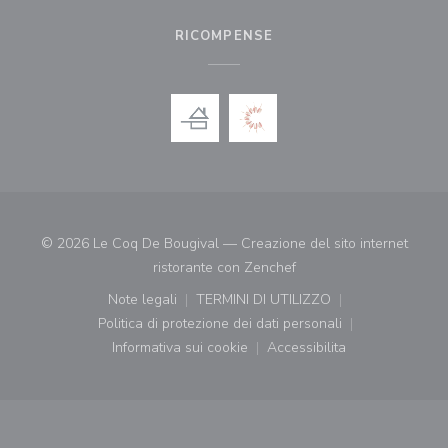
RICOMPENSE
© 2026 Le Coq De Bougival — Creazione del sito internet
((apre una nuova finestr
ristorante con
Zenchef
Note legali
TERMINI DI UTILIZZO
((apre una nuova finestra))
((apre una nuova finestra))
Politica di protezione dei dati personali
((apre una nuova finestra))
Informativa sui cookie
Accessibilita
((apre una nuova finestra))
((apre una nuova finest