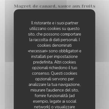
Magret de canard, sauce aux fruits
rouges, purée
demi-sel
28,00 EUR
Il ristorante e i suoi partner
utilizzano cookies su questo
sito, che possono comportare
Tartare de boeuf préparé par nos
la raccolta di dati personali. I
soins, frites et salade mesclun
cookies denominati
25,00 EUR
«necessari» sono obbligatori e
installati per impostazione
predefinita. Altri cookies
Côte de veau, rôtie sauce aux
opzionali richiedono il tuo
morilles, haricots verts
consenso. Questi cookies
39,00 EUR
opzionali servono per
analizzare la tua navigazione,
misurare l'audience del sito,
fornire funzionalità (ad
LES GOURMANDISES
esempio, legate ai social
network) o visualizzare