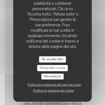
pubblicità o contenuti
Brie affiné à la truffe blanche
personalizzati. Clicca su
14,00 EUR
'Accetta tutto', 'Rifiuta tutto' o
'Personalizza' per gestire le
tue preferenze. Puoi
Crème brulée à la vanille
modificare le tue scelte in
10,00 EUR
qualsiasi momento cliccando
sull'icona del cookie in basso a
sinistra delle pagine del sito.
Café gourmand
13,00 EUR
Ok, accetta tutto
Rifiuta tutti i cookie
Mousse au chocolat Valhrona
Personalizza
14,00 EUR
Politica di protezione dei dati personali
Politica di gestione dei cookie
Assortiment de glaces et sorbets
aux trois saveurs au choix