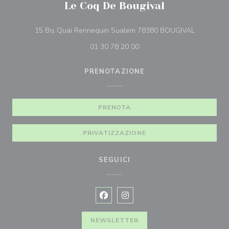
Le Coq De Bougival
((apre una 
15 Bis Quai Rennequin Sualem 78380 BOUGIVAL
01 30 78 20 00
PRENOTAZIONE
PRENOTA
PRIVATIZZAZIONE
SEGUICI
Facebook ((apre una nuova finestra)
Instagram ((apre una nuova fi
NEWSLETTER