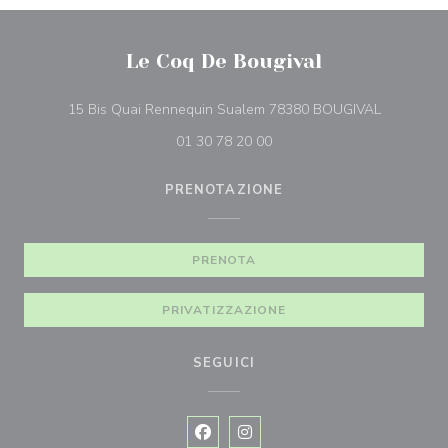
Le Coq De Bougival
((apre una 
15 Bis Quai Rennequin Sualem 78380 BOUGIVAL
01 30 78 20 00
PRENOTAZIONE
PRENOTA
PRIVATIZZAZIONE
SEGUICI
Facebook ((apre una nuova finestra)
Instagram ((apre una nuova fi