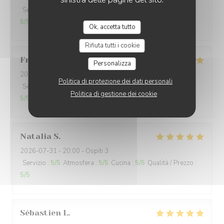
Servizio
:
5
/5
Atmosfera
:
5
/5
Cucina
:
5
/5
Qualità / Prezzo
:
5
/5
Ok, accetta tutto
Rifiuta tutti i cookie
Frans
B
Personalizza
2026-07-31
- 20:00 - Ospiti 5
Politica di protezione dei dati personali
Servizio
:
5
/5
Atmosfera
:
5
/5
Cucina
:
5
/5
Qualità / Prezzo
:
Politica di gestione dei cookie
5
/5
Natalia
S
2026-07-31
- 20:00 - Ospiti 3
Servizio
:
5
/5
Atmosfera
:
5
/5
Cucina
:
5
/5
Qualità / Prezzo
:
5
/5
Sébastien
L