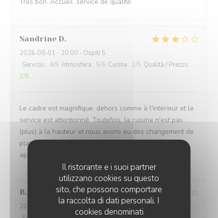
Très bon .Accueil ,service de qualité.
Sandrine
D
2026-08-01
- 20:00 - Ospiti 5
Servizio
:
4
/5
Atmosfera
:
5
/5
Cucina
:
2
/5
Qualità / Prezzo
:
2
/5
Le cadre est magnifique, dehors comme à l'intérieur et le
service est attentionné. Toutefois, la cuisine n'est pas
(plus) à la hauteur et nous avons eu des changement de
plats de la formule sans nous prévenir avant de nous
apporter les assiettes.
Il ristorante e i suoi partner
utilizzano cookies su questo
sito, che possono comportare
B
la raccolta di dati personali. I
2026-08-03
- 19:45 - Ospiti 2
cookies denominati