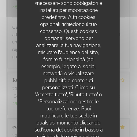
Servizio
:
4
/5
Atmosfera
:
5
/5
Cucina
:
4
/5
Qualità / Prezzo
:
«necessari» sono obbligatori e
4
/5
installati per impostazione
predefinita. Altri cookies
opzionali richiedono il tuo
Cadre chaleureux , Accueil attentif , Carte et Menu
consenso. Questi cookies
attractifs pour tous les goûts , Carte des vins permettant
opzionali servono per
un bon choix , Cuisine soignée , Service rapide , prix en
analizzare la tua navigazione,
rapport . Parking gratuit à proximité . Etions un couple :
misurare l'audience del sito,
globalement très satisfaits .
fornire funzionalità (ad
esempio, legate ai social
network) o visualizzare
Kerleau
C
pubblicità o contenuti
personalizzati. Clicca su
2026-08-03
- 12:30 - Ospiti 5
'Accetta tutto', 'Rifiuta tutto' o
Servizio
:
4
/5
Atmosfera
:
4
/5
Cucina
:
4
/5
Qualità / Prezzo
:
'Personalizza' per gestire le
4
/5
tue preferenze. Puoi
modificare le tue scelte in
qualsiasi momento cliccando
celine
L
sull'icona del cookie in basso a
2026-08-01
- 20:30 - Ospiti 2
sinistra delle pagine del sito.