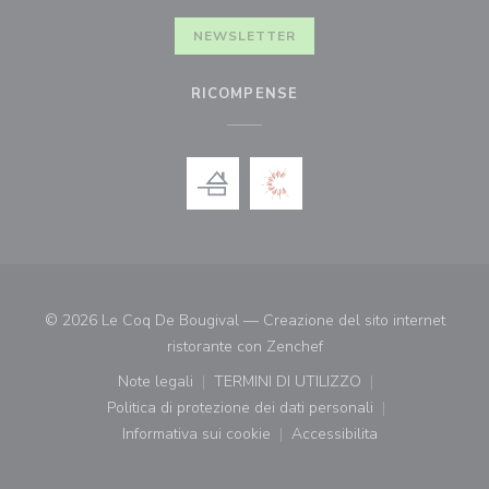
NEWSLETTER
RICOMPENSE
© 2026 Le Coq De Bougival — Creazione del sito internet
((apre una nuova finestr
ristorante con
Zenchef
Note legali
TERMINI DI UTILIZZO
((apre una nuova finestra))
((apre una nuova finestra))
Politica di protezione dei dati personali
((apre una nuova finestra))
Informativa sui cookie
Accessibilita
((apre una nuova finestra))
((apre una nuova finest