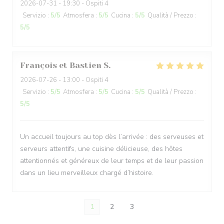
2026-07-31
- 19:30 - Ospiti 4
Servizio
:
5
/5
Atmosfera
:
5
/5
Cucina
:
5
/5
Qualità / Prezzo
:
5
/5
François et Bastien
S
2026-07-26
- 13:00 - Ospiti 4
Servizio
:
5
/5
Atmosfera
:
5
/5
Cucina
:
5
/5
Qualità / Prezzo
:
5
/5
Un accueil toujours au top dès l’arrivée : des serveuses et
serveurs attentifs, une cuisine délicieuse, des hôtes
attentionnés et généreux de leur temps et de leur passion
dans un lieu merveilleux chargé d’histoire.
1
2
3