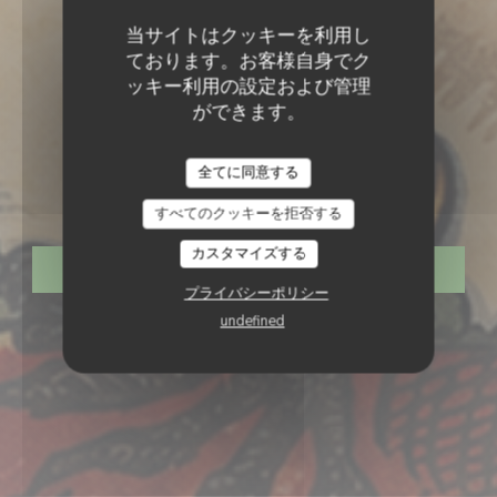
当サイトはクッキーを利用し
ております。お客様自身でク
ッキー利用の設定および管理
ができます。
•
BOUGIVAL
全てに同意する
Le Coq De Bougival
すべてのクッキーを拒否する
カスタマイズする
予約
プライバシーポリシー
undefined