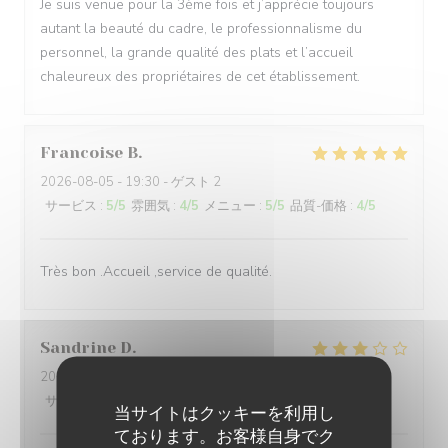
Je suis venue pour la 3ème fois et j’apprécie toujours
autant la beauté du cadre, le professionnalisme du
personnel, la grande qualité des plats et l’accueil
chaleureux des propriétaires de cet établissement.
Francoise
B
2026-08-05
- 19:30 - ゲスト 2
サービス
:
5
/5
雰囲気
:
4
/5
メニュー
:
5
/5
品質-価格
:
4
/5
Très bon .Accueil ,service de qualité.
Sandrine
D
2026-08-01
- 20:00 - ゲスト 5
サービス
:
4
/5
雰囲気
:
5
/5
メニュー
:
2
/5
品質-価格
:
2
/5
当サイトはクッキーを利用し
ております。お客様自身でク