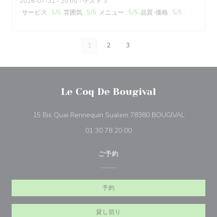
2026-07-31
- 20:00 - ゲスト 3
サービス
:
5
/5
雰囲気
:
5
/5
メニュー
:
5
/5
品質-価格
:
5
/5
1
2
3
Le Coq De Bougival
((新しい
15 Bis Quai Rennequin Sualem 78380 BOUGIVAL
01 30 78 20 00
ご予約
予約
貸し切り