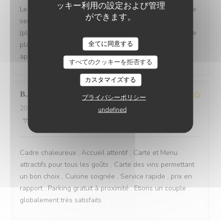
ッキー利用の設定および管理
Le cadre est magnifique, dehors comme à l'intérieur et le
ができます。
service est attentionné. Toutefois, la cuisine n'est pas
(plus) à la hauteur et nous avons eu des changement de
全てに同意する
plats de la formule sans nous prévenir avant de nous
apporter les assiettes.
すべてのクッキーを拒否する
カスタマイズする
B
プライバシーポリシー
2026-08-03
- 19:45 - ゲスト 2
undefined
サービス
:
4
/5
雰囲気
:
5
/5
メニュー
:
4
/5
品質-価格
:
4
/5
Cadre chaleureux , Accueil attentif , Carte et Menu
attractifs pour tous les goûts , Carte des vins permettant
un bon choix , Cuisine soignée , Service rapide , prix en
rapport . Parking gratuit à proximité . Etions un couple :
globalement très satisfaits .