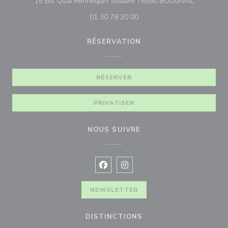
((ouvre un
15 Bis Quai Rennequin Sualem 78380 BOUGIVAL
01 30 78 20 00
RÉSERVATION
RÉSERVER
PRIVATISER
NOUS SUIVRE
Facebook ((ouvre une nouvelle fenê
Instagram ((ouvre une nouvell
NEWSLETTER
DISTINCTIONS