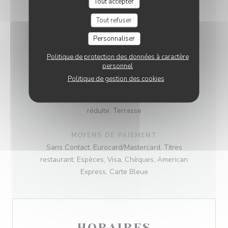
Tout accepter
CUISINE
Tout refuser
Fait maison, Produits frais, Traditionnel, Terroir
Personnaliser
TYPE DE RESTAURANT
Politique de protection des données à caractère
Cuisine Française
personnel
Politique de gestion des cookies
SERVICES
Wifi, Privatisation, Accès aux personnes à mobilité
réduite, Terrasse
MOYENS DE PAIEMENT
Sans Contact, Eurocard/Mastercard, Titres
restaurant, Espèces, Visa, Chèques, American
Express, Carte Bleue
HORAIRES