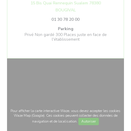
15 Bis Quai Rennequin Sualem 78380
((ouvre une nouvelle fenêtre)
BOUGIVAL
01 30 78 20 00
Parking
Privé Non gardé 300 Places juste en face de
l'établissement
Pour afficher la carte interactive Waze, vous devez accepter les cookies
Waze Map (Google). Ces cookies peuvent collecter des données de
navigation et de localisation.
Autoriser