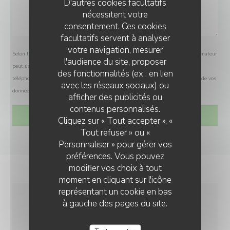
D'autres cookies facultatifs
nécessitent votre
consentement. Ces cookies
facultatifs servent à analyser
votre navigation, mesurer
Selon l'article L.223-2 du code de la consommation, il est rappelé que le consommateur
l'audience du site, proposer
peut user de son droit à s'inscrire sur la liste d'opposition au démarchage
des fonctionnalités (ex : en lien
téléphonique Bloctel :
bloctel.gouv.fr
. Pour plus d'informations sur le traitement de vos
avec les réseaux sociaux) ou
données, consultez notre
politique de confidentialité
.
afficher des publicités ou
contenus personnalisés.
Cliquez sur « Tout accepter », «
Tout refuser » ou «
Personnaliser » pour gérer vos
préférences. Vous pouvez
modifier vos choix à tout
moment en cliquant sur l'icône
représentant un cookie en bas
à gauche des pages du site.
INFOS PRATIQUES