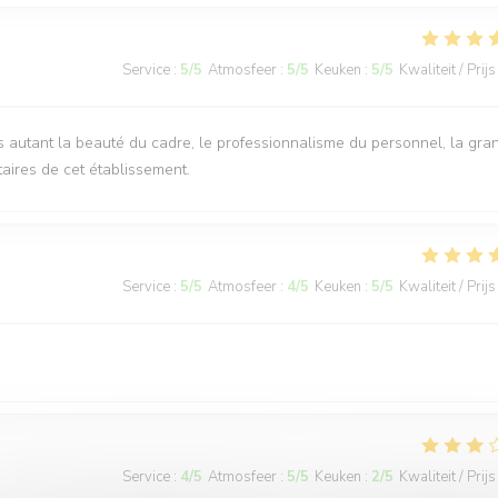
Service
:
5
/5
Atmosfeer
:
5
/5
Keuken
:
5
/5
Kwaliteit / Prijs
rs autant la beauté du cadre, le professionnalisme du personnel, la gra
taires de cet établissement.
Service
:
5
/5
Atmosfeer
:
4
/5
Keuken
:
5
/5
Kwaliteit / Prijs
Service
:
4
/5
Atmosfeer
:
5
/5
Keuken
:
2
/5
Kwaliteit / Prijs