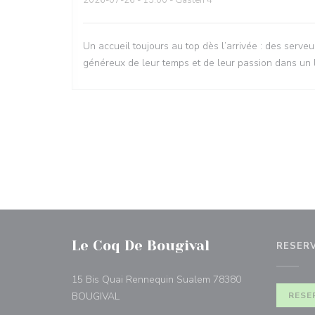
2026-07-26
- 13:00 - Gasten 4
Un accueil toujours au top dès l’arrivée : des serveu
généreux de leur temps et de leur passion dans un l
Le Coq De Bougival
RESER
15 Bis Quai Rennequin Sualem 78380
((opent in een nieuw venster))
BOUGIVAL
RESE