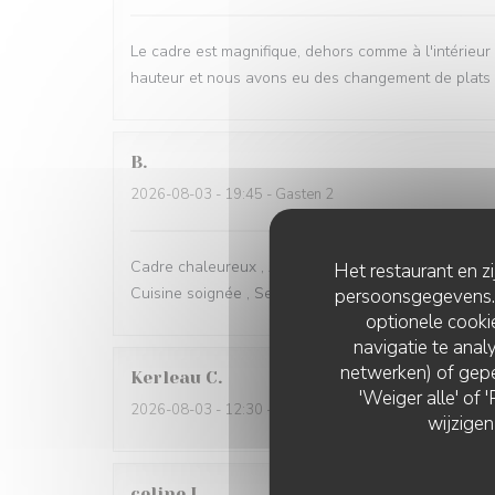
Le cadre est magnifique, dehors comme à l'intérieur et
hauteur et nous avons eu des changement de plats d
B
2026-08-03
- 19:45 - Gasten 2
Cadre chaleureux , Accueil attentif , Carte et Menu a
Het restaurant en z
Cuisine soignée , Service rapide , prix en rapport . Pa
persoonsgegevens. '
optionele cook
navigatie te analy
netwerken) of gepe
Kerleau
C
'Weiger alle' of
2026-08-03
- 12:30 - Gasten 5
wijzigen
celine
L