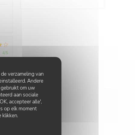
:
4
/5
t de verzameling van
.
eïnstalleerd. Andere
 gebruikt om uw
lateerd aan sociale
K, accepteer alle',
zes op elk moment
:
4
/5
 klikken.