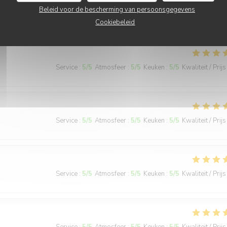
Beleid voor de bescherming van persoonsgegevens
Service
:
5
/5
Atmosfeer
:
5
/5
Keuken
:
5
/5
Kwaliteit / Prijs
Cookiebeleid
Service
:
5
/5
Atmosfeer
:
5
/5
Keuken
:
5
/5
Kwaliteit / Prijs
Service
:
5
/5
Atmosfeer
:
5
/5
Keuken
:
5
/5
Kwaliteit / Prijs
Service
:
5
/5
Atmosfeer
:
5
/5
Keuken
:
5
/5
Kwaliteit / Prijs