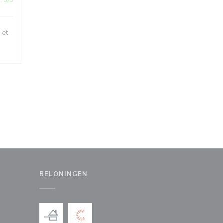
:
5
/5
 et
BELONINGEN
uw venster))
en nieuw venster))