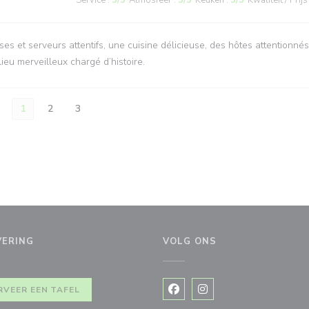
Service
:
5
/5
Atmosfeer
:
5
/5
Keuken
:
5
/5
Kwaliteit / Prijs
ses et serveurs attentifs, une cuisine délicieuse, des hôtes attentionnés
ieu merveilleux chargé d’histoire.
1
2
3
VERING
VOLG ONS
RVEER EEN TAFEL
Facebook ((opent in een nie
Instagram ((opent in e