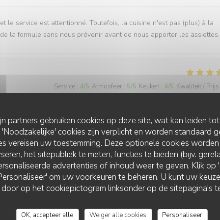
 le service est attentionné. Toutefois, la cuisine n'est pas (plus) à la
e la formule sans nous prévenir avant de nous apporter les assiettes.
Service
:
4
/5
Atmosfeer
:
5
/5
Keuken
:
4
/5
Kwaliteit / Prijs
ttractifs pour tous les goûts , Carte des vins permettant un bon choix ,
ijn partners gebruiken cookies op deze site, wat kan leiden to
rking gratuit à proximité . Etions un couple : globalement très satisfaits 
Noodzakelijke' cookies zijn verplicht en worden standaard g
ies vereisen uw toestemming. Deze optionele cookies worden
seren, het sitepubliek te meten, functies te bieden (bijv. gere
rsonaliseerde advertenties of inhoud weer te geven. Klik op 'O
 'Personaliseer' om uw voorkeuren te beheren. U kunt uw keu
Service
:
4
/5
Atmosfeer
:
4
/5
Keuken
:
4
/5
Kwaliteit / Prijs
 door op het cookiepictogram linksonder op de sitepagina's te
OK, accepteer alle
Weiger alle cookies
Personaliseer