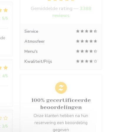
Gemiddelde rating —
3388
reviews
:
5
/5
Service
nde
Atmosfeer
Menu's
Kwaliteit/Prijs
:
4
/5
100% gecertificeerde
beoordelingen
Onze klanten hebben na hun
reservering een beoordeling
:
2
/5
gegeven