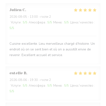
Julien
C
2026-08-05
- 13:00 - гости 2
Услуги
:
5
/5
Атмосфера
:
5
/5
Меню
:
5
/5
Цена / качество
:
5
/5
Cuisine excellente. Lieu merveilleux chargé d’histoire. Un
endroit où on se sent bien et où on a aussitôt envie de
revenir. Excellent accueil et service.
estelle
B
2026-08-06
- 19:30 - гости 2
Услуги
:
5
/5
Атмосфера
:
5
/5
Меню
:
5
/5
Цена / качество
:
5
/5