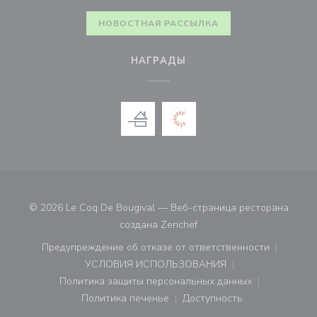
НОВОСТНАЯ РАССЫЛКА
НАГРАДЫ
© 2026 Le Coq De Bougival — Веб-страница ресторана
((открывается в новом ок
создана
Zenchef
Предупреждение об отказе от ответственности
((открывается в новом окне))
УСЛОВИЯ ИСПОЛЬЗОВАНИЯ
((открывается в новом окне))
Политика защиты персональных данных
((открывается в новом окне))
Политика печенье
Доступность
((открывается в новом окне))
((открывается в новом