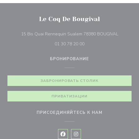
Le Coq De Bougival
((открыва
15 Bis Quai Rennequin Sualem 78380 BOUGIVAL
01 30 78 20 00
БРОНИРОВАНИЕ
ЗАБРОНИРОВАТЬ СТОЛИК
ПРИВАТИЗАЦИИ
ПРИСОЕДИНЯЙТЕСЬ К НАМ
Facebook ((открывается в новом 
Instagram ((открывается в н