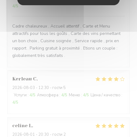
4
/5
Cadre chaleureux , Accueil attentif , Carte et Menu
attractifs pour tous les goûts , Carte des vins permettant
un bon choix , Cuisine soignée , Service rapide , prix en
rapport . Parking gratuit à proximité . Etions un couple :
globalement très satisfaits .
Kerleau
C
2026-08-03
- 12:30 - гости 5
Услуги
:
4
/5
Атмосфера
:
4
/5
Меню
:
4
/5
Цена / качество
:
4
/5
celine
L
2026-08-01
- 20:30 - гости 2