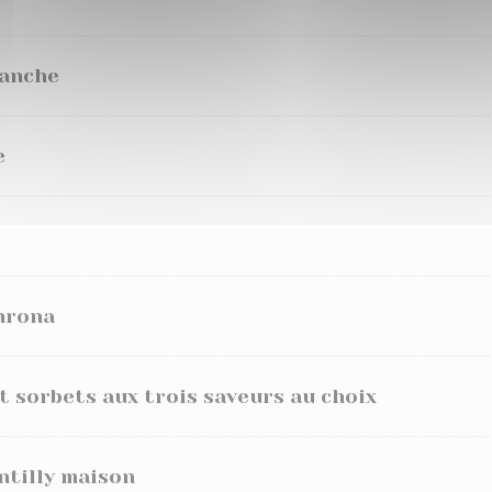
lanche
e
hrona
t sorbets aux trois saveurs au choix
ntilly maison