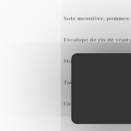
Sole meunière, pommes 
Escalope de ris de veau
Magret de canard, sauce
Tartare de boeuf prépar
Côte de veau, rôtie sauc