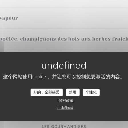
vapeur
 poêlée, champignons des bois aux herbes fraic
 aux fruits rouges, purée
demi-sel
这个网站使用cookie， 并让您可以控制想要激活的内容。
é par nos soins, frites et salade mesclun
好的，全部接受
禁用
个性化
保密政策
e aux morilles, haricots verts
undefined
LES GOURMANDISES