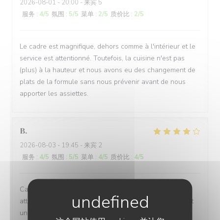
2026-08-01
- 20:00 - 来宾 5
服务
:
4
/5
氛围
:
5
/5
菜单
:
2
/5
质价比
:
2
/5
Le cadre est magnifique, dehors comme à l'intérieur et le
service est attentionné. Toutefois, la cuisine n'est pas
(plus) à la hauteur et nous avons eu des changement de
plats de la formule sans nous prévenir avant de nous
apporter les assiettes.
B
2026-08-03
- 19:45 - 来宾 2
服务
:
4
/5
氛围
:
5
/5
菜单
:
4
/5
质价比
:
4
/5
Cadre chaleureux , Accueil attentif , Carte et Menu
attractifs pour tous les goûts , Carte des vins permettant
un bon choix , Cuisine soignée , Service rapide , prix en