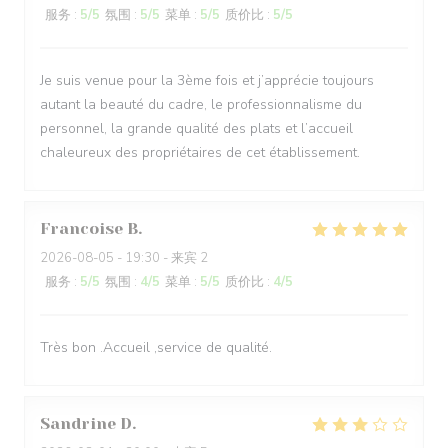
服务
:
5
/5
氛围
:
5
/5
菜单
:
5
/5
质价比
:
5
/5
Je suis venue pour la 3ème fois et j’apprécie toujours
autant la beauté du cadre, le professionnalisme du
personnel, la grande qualité des plats et l’accueil
chaleureux des propriétaires de cet établissement.
Francoise
B
2026-08-05
- 19:30 - 来宾 2
服务
:
5
/5
氛围
:
4
/5
菜单
:
5
/5
质价比
:
4
/5
Très bon .Accueil ,service de qualité.
Sandrine
D