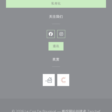
私有化
关注我们
Facebook ((在新窗口中打开))
Instagram ((在新窗口中打开))
通讯
奖赏
((在新
© 2026 Le Coq De Bougival — 餐馆网站创建者
Zenchef