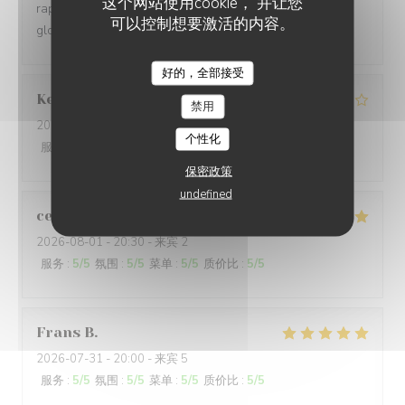
这个网站使用cookie， 并让您
rapport . Parking gratuit à proximité . Etions un couple :
可以控制想要激活的内容。
globalement très satisfaits .
好的，全部接受
Kerleau
C
禁用
2026-08-03
- 12:30 - 来宾 5
个性化
服务
:
4
/5
氛围
:
4
/5
菜单
:
4
/5
质价比
:
4
/5
保密政策
undefined
celine
L
2026-08-01
- 20:30 - 来宾 2
服务
:
5
/5
氛围
:
5
/5
菜单
:
5
/5
质价比
:
5
/5
Frans
B
2026-07-31
- 20:00 - 来宾 5
服务
:
5
/5
氛围
:
5
/5
菜单
:
5
/5
质价比
:
5
/5