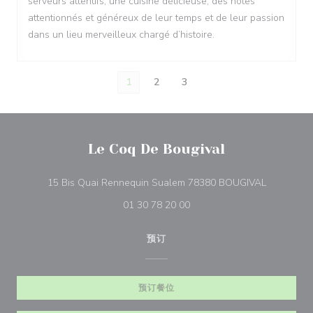
serveurs attentifs, une cuisine délicieuse, des hôtes
attentionnés et généreux de leur temps et de leur passion
dans un lieu merveilleux chargé d’histoire.
1
2
3
Le Coq De Bougival
((在新窗口
15 Bis Quai Rennequin Sualem 78380 BOUGIVAL
01 30 78 20 00
预订
预订餐位