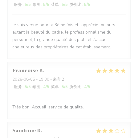
服务
:
5
/5
氛围
:
5
/5
菜单
:
5
/5
质价比
:
5
/5
Je suis venue pour la 3ème fois et j’apprécie toujours
autant la beauté du cadre, le professionnalisme du
personnel, la grande qualité des plats et l’accueil
chaleureux des propriétaires de cet établissement.
Francoise
B
2026-08-05
- 19:30 - 来宾 2
服务
:
5
/5
氛围
:
4
/5
菜单
:
5
/5
质价比
:
4
/5
Très bon .Accueil ,service de qualité.
Sandrine
D