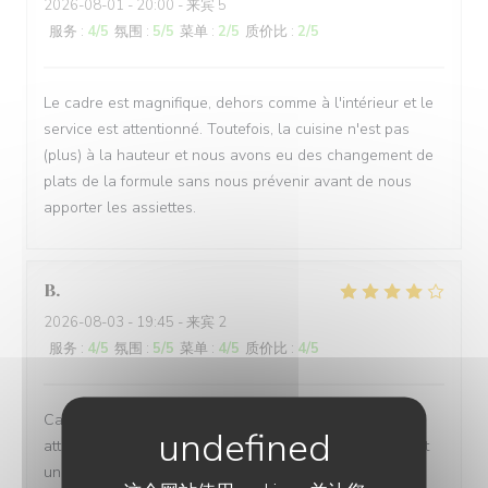
2026-08-01
- 20:00 - 来宾 5
服务
:
4
/5
氛围
:
5
/5
菜单
:
2
/5
质价比
:
2
/5
Le cadre est magnifique, dehors comme à l'intérieur et le
service est attentionné. Toutefois, la cuisine n'est pas
(plus) à la hauteur et nous avons eu des changement de
plats de la formule sans nous prévenir avant de nous
apporter les assiettes.
B
2026-08-03
- 19:45 - 来宾 2
服务
:
4
/5
氛围
:
5
/5
菜单
:
4
/5
质价比
:
4
/5
Cadre chaleureux , Accueil attentif , Carte et Menu
attractifs pour tous les goûts , Carte des vins permettant
un bon choix , Cuisine soignée , Service rapide , prix en