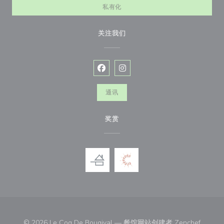
私有化
关注我们
Facebook ((在新窗口中打开))
Instagram ((在新窗口中打开))
通讯
奖赏
((在新
© 2026 Le Coq De Bougival — 餐馆网站创建者
Zenchef