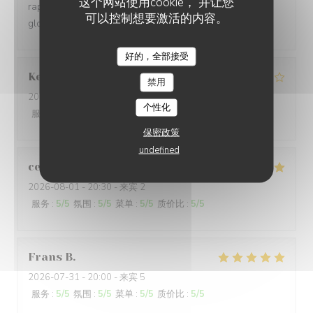
这个网站使用cookie， 并让您
rapport . Parking gratuit à proximité . Etions un couple :
可以控制想要激活的内容。
globalement très satisfaits .
好的，全部接受
Kerleau
C
禁用
2026-08-03
- 12:30 - 来宾 5
个性化
服务
:
4
/5
氛围
:
4
/5
菜单
:
4
/5
质价比
:
4
/5
保密政策
undefined
celine
L
2026-08-01
- 20:30 - 来宾 2
服务
:
5
/5
氛围
:
5
/5
菜单
:
5
/5
质价比
:
5
/5
Frans
B
2026-07-31
- 20:00 - 来宾 5
服务
:
5
/5
氛围
:
5
/5
菜单
:
5
/5
质价比
:
5
/5