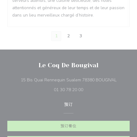
serveurs attentifs, une cuisine délicieuse, des hôtes
attentionnés et généreux de leur temps et de leur passion
dans un lieu merveilleux chargé d’histoire.
1
2
3
Le Coq De Bougival
((在新窗口
15 Bis Quai Rennequin Sualem 78380 BOUGIVAL
01 30 78 20 00
预订
预订餐位