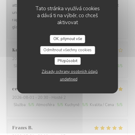
attractifs pour tous les goûts , Carte des vins permettant
Tato stránka využívá cookies
un bon choix , Cuisine soignée , Service rapide , prix en
a dává ti na výběr, co chceš
rapport . Parking gratuit à proximité . Etions un couple :
aktivovat
globalement très satisfaits .
OK, přijmout vše
Kerleau
C
Odmítnout všechny cookies
2026-08-03
- 12:30 - Hosté 5
Přizpůsobit
Služba
:
4
/5
Atmosféra
:
4
/5
Kuchyně
:
4
/5
Kvalita / Cena
:
4
/5
Zásady ochrany osobních údajů
undefined
celine
L
2026-08-01
- 20:30 - Hosté 2
Služba
:
5
/5
Atmosféra
:
5
/5
Kuchyně
:
5
/5
Kvalita / Cena
:
5
/5
Frans
B