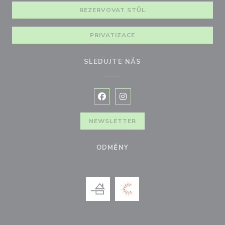
REZERVOVAT STŮL
PRIVATIZACE
SLEDUJTE NÁS
Facebook ((otevře se v novém okně
Instagram ((otevře se v nové
NEWSLETTER
ODMĚNY