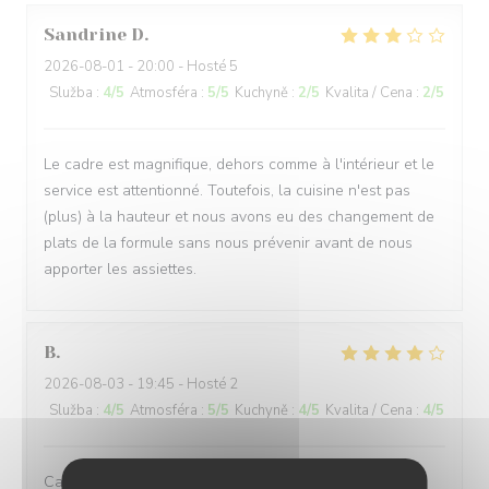
Sandrine
D
2026-08-01
- 20:00 - Hosté 5
Služba
:
4
/5
Atmosféra
:
5
/5
Kuchyně
:
2
/5
Kvalita / Cena
:
2
/5
Le cadre est magnifique, dehors comme à l'intérieur et le
service est attentionné. Toutefois, la cuisine n'est pas
(plus) à la hauteur et nous avons eu des changement de
plats de la formule sans nous prévenir avant de nous
apporter les assiettes.
B
2026-08-03
- 19:45 - Hosté 2
Služba
:
4
/5
Atmosféra
:
5
/5
Kuchyně
:
4
/5
Kvalita / Cena
:
4
/5
Cadre chaleureux , Accueil attentif , Carte et Menu