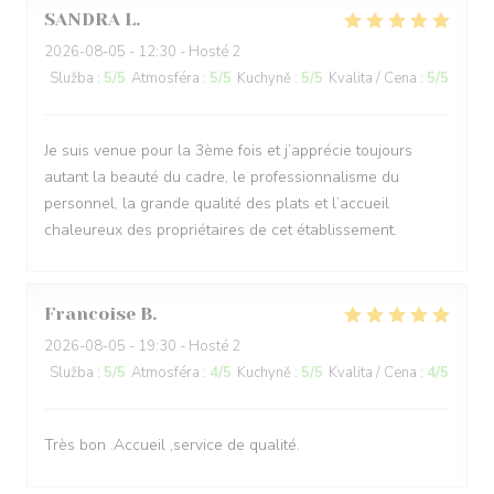
SANDRA
L
2026-08-05
- 12:30 - Hosté 2
Služba
:
5
/5
Atmosféra
:
5
/5
Kuchyně
:
5
/5
Kvalita / Cena
:
5
/5
Je suis venue pour la 3ème fois et j’apprécie toujours
autant la beauté du cadre, le professionnalisme du
personnel, la grande qualité des plats et l’accueil
chaleureux des propriétaires de cet établissement.
Francoise
B
2026-08-05
- 19:30 - Hosté 2
Služba
:
5
/5
Atmosféra
:
4
/5
Kuchyně
:
5
/5
Kvalita / Cena
:
4
/5
Très bon .Accueil ,service de qualité.