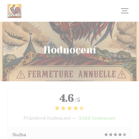
Panel pro správu cookies
Hodnocení
4.6
/5
Průměrné hodnocení —
3388 hodnoceni
Služba