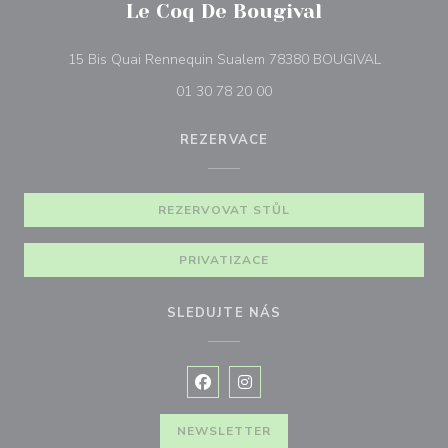
Le Coq De Bougival
((otevře s
15 Bis Quai Rennequin Sualem 78380 BOUGIVAL
01 30 78 20 00
REZERVACE
REZERVOVAT STŮL
PRIVATIZACE
SLEDUJTE NÁS
Facebook ((otevře se v novém okně
Instagram ((otevře se v nové
NEWSLETTER