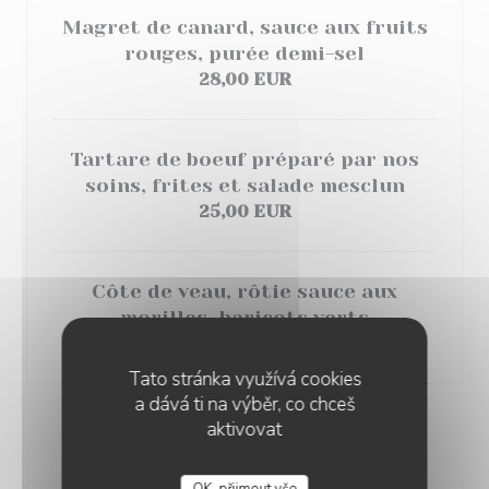
Magret de canard, sauce aux fruits
rouges, purée
demi-sel
28,00 EUR
Tartare de boeuf préparé par nos
soins, frites et salade mesclun
25,00 EUR
Côte de veau, rôtie sauce aux
morilles, haricots verts
39,00 EUR
Tato stránka využívá cookies
a dává ti na výběr, co chceš
aktivovat
LES GOURMANDISES