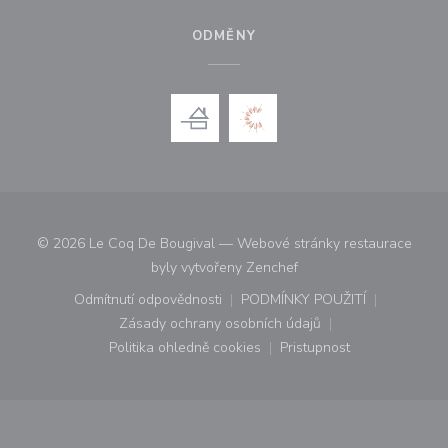
ODMĚNY
© 2026 Le Coq De Bougival — Webové stránky restaurace
((otevře se v novém okn
byly vytvořeny
Zenchef
Odmítnutí odpovědnosti
PODMÍNKY POUŽITÍ
((otevře se v novém okně))
((otevře se v novém o
Zásady ochrany osobních údajů
((otevře se v novém okně))
Politika ohledně cookies
Pristupnost
((otevře se v novém okně))
((otevře se v novém o