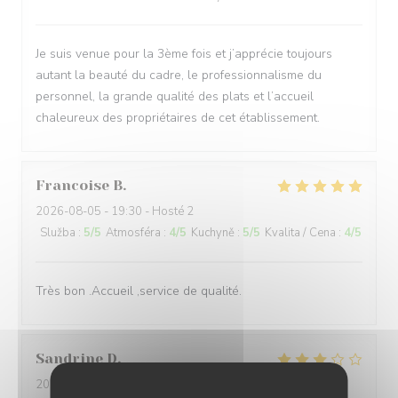
Je suis venue pour la 3ème fois et j’apprécie toujours
autant la beauté du cadre, le professionnalisme du
personnel, la grande qualité des plats et l’accueil
chaleureux des propriétaires de cet établissement.
Francoise
B
2026-08-05
- 19:30 - Hosté 2
Služba
:
5
/5
Atmosféra
:
4
/5
Kuchyně
:
5
/5
Kvalita / Cena
:
4
/5
Très bon .Accueil ,service de qualité.
Sandrine
D
2026-08-01
- 20:00 - Hosté 5