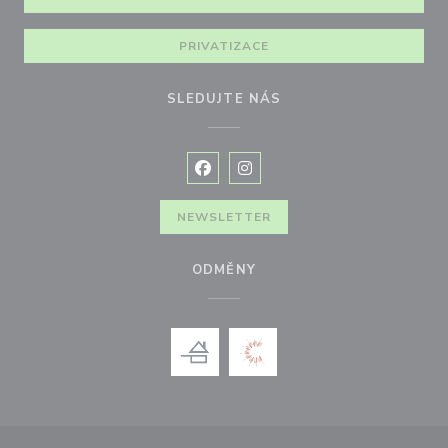
PRIVATIZACE
SLEDUJTE NÁS
Facebook ((otevře se v novém okně
Instagram ((otevře se v nové
NEWSLETTER
ODMĚNY