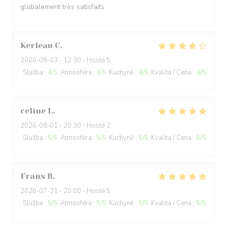
globalement très satisfaits .
Kerleau
C
2026-08-03
- 12:30 - Hosté 5
Služba
:
4
/5
Atmosféra
:
4
/5
Kuchyně
:
4
/5
Kvalita / Cena
:
4
/5
celine
L
2026-08-01
- 20:30 - Hosté 2
Služba
:
5
/5
Atmosféra
:
5
/5
Kuchyně
:
5
/5
Kvalita / Cena
:
5
/5
Frans
B
2026-07-31
- 20:00 - Hosté 5
Služba
:
5
/5
Atmosféra
:
5
/5
Kuchyně
:
5
/5
Kvalita / Cena
:
5
/5