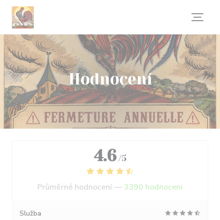
Panel pro správu cookies
Hodnocení
4.6
/5
Průměrné hodnocení —
3390 hodnoceni
Služba