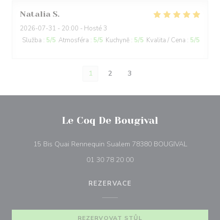
Natalia
S
2026-07-31
- 20:00 - Hosté 3
Služba
:
5
/5
Atmosféra
:
5
/5
Kuchyně
:
5
/5
Kvalita / Cena
:
5
/5
1
2
3
Le Coq De Bougival
((otevře s
15 Bis Quai Rennequin Sualem 78380 BOUGIVAL
01 30 78 20 00
REZERVACE
REZERVOVAT STŮL