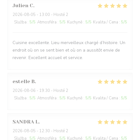
Julien
C
2026-08-05
- 13:00 - Hosté 2
Služba
:
5
/5
Atmosféra
:
5
/5
Kuchyně
:
5
/5
Kvalita / Cena
:
5
/5
Cuisine excellente. Lieu merveilleux chargé d’histoire. Un
endroit où on se sent bien et où on a aussitôt envie de
revenir. Excellent accueil et service.
estelle
B
2026-08-06
- 19:30 - Hosté 2
Služba
:
5
/5
Atmosféra
:
5
/5
Kuchyně
:
5
/5
Kvalita / Cena
:
5
/5
SANDRA
L
2026-08-05
- 12:30 - Hosté 2
Služba
:
5
/5
Atmosféra
:
5
/5
Kuchyně
:
5
/5
Kvalita / Cena
:
5
/5