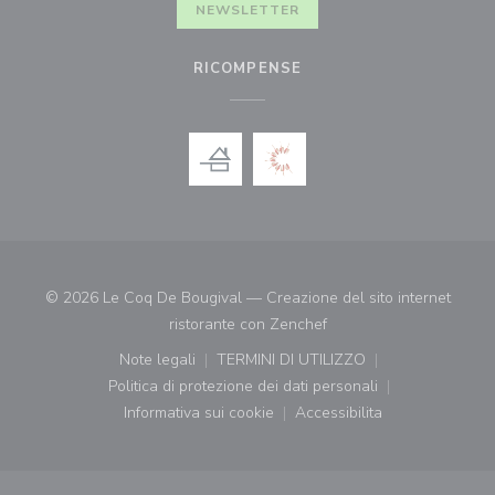
NEWSLETTER
RICOMPENSE
© 2026 Le Coq De Bougival — Creazione del sito internet
((apre una nuova finestr
ristorante con
Zenchef
Note legali
TERMINI DI UTILIZZO
((apre una nuova finestra))
((apre una nuova finestra))
Politica di protezione dei dati personali
((apre una nuova finestra))
Informativa sui cookie
Accessibilita
((apre una nuova finestra))
((apre una nuova finest