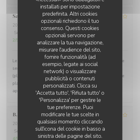
installati per impostazione
predefinita. Altri cookies
Sandrine
D
opzionali richiedono il tuo
2026-08-01
- 20:00 - Ospiti 5
consenso. Questi cookies
Servizio
:
4
/5
Atmosfera
:
5
/5
Cucina
:
2
/5
Qualità / Prezzo
:
opzionali servono per
2
/5
analizzare la tua navigazione,
misurare l'audience del sito,
fornire funzionalità (ad
Le cadre est magnifique, dehors comme à l'intérieur et le
esempio, legate ai social
service est attentionné. Toutefois, la cuisine n'est pas
network) o visualizzare
(plus) à la hauteur et nous avons eu des changement de
pubblicità o contenuti
plats de la formule sans nous prévenir avant de nous
personalizzati. Clicca su
apporter les assiettes.
'Accetta tutto', 'Rifiuta tutto' o
'Personalizza' per gestire le
tue preferenze. Puoi
modificare le tue scelte in
B
qualsiasi momento cliccando
2026-08-03
- 19:45 - Ospiti 2
sull'icona del cookie in basso a
Servizio
:
4
/5
Atmosfera
:
5
/5
Cucina
:
4
/5
Qualità / Prezzo
:
sinistra delle pagine del sito.
4
/5