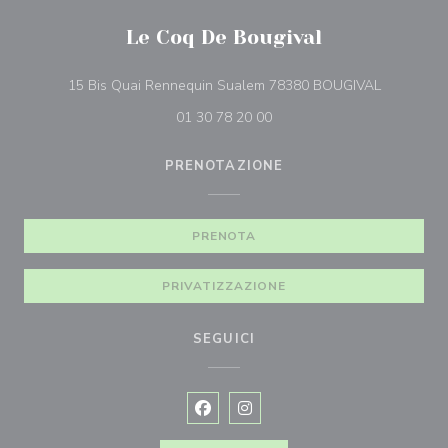
Le Coq De Bougival
((apre una 
15 Bis Quai Rennequin Sualem 78380 BOUGIVAL
01 30 78 20 00
PRENOTAZIONE
PRENOTA
PRIVATIZZAZIONE
SEGUICI
Facebook ((apre una nuova finestra)
Instagram ((apre una nuova fi