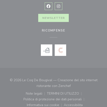
Facebook ((apre una nuova finestra)
Instagram ((apre una nuova fi
NEWSLETTER
RICOMPENSE
© 2026 Le Coq De Bougival — Creazione del sito internet
((apre una nuova finestr
ristorante con
Zenchef
Note legali
TERMINI DI UTILIZZO
((apre una nuova finestra))
((apre una nuova finestra))
Politica di protezione dei dati personali
((apre una nuova finestra))
Informativa sui cookie
Accessibilita