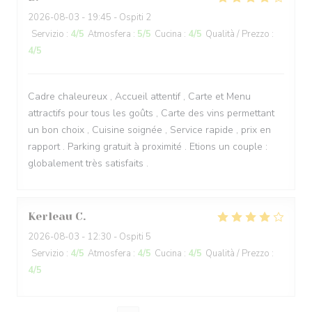
2026-08-03
- 19:45 - Ospiti 2
Servizio
:
4
/5
Atmosfera
:
5
/5
Cucina
:
4
/5
Qualità / Prezzo
:
4
/5
Cadre chaleureux , Accueil attentif , Carte et Menu
attractifs pour tous les goûts , Carte des vins permettant
un bon choix , Cuisine soignée , Service rapide , prix en
rapport . Parking gratuit à proximité . Etions un couple :
globalement très satisfaits .
Kerleau
C
2026-08-03
- 12:30 - Ospiti 5
Servizio
:
4
/5
Atmosfera
:
4
/5
Cucina
:
4
/5
Qualità / Prezzo
:
4
/5