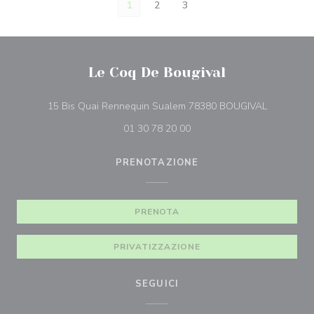
1
2
3
Le Coq De Bougival
((apre una 
15 Bis Quai Rennequin Sualem 78380 BOUGIVAL
01 30 78 20 00
PRENOTAZIONE
PRENOTA
PRIVATIZZAZIONE
SEGUICI