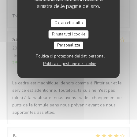
sinistra delle pagine del sito.
Très bon .Accueil ,service de qualité.
Ok, accetta tutto
Rifiuta tutti i cookie
Sandrine
D
Personalizza
2026-08-01
- 20:00 - Ospiti 5
Servizio
:
4
/5
Atmosfera
:
5
/5
Cucina
:
2
/5
Qualità / Prezzo
:
Politica di protezione dei dati personali
2
/5
Politica di gestione dei cookie
Le cadre est magnifique, dehors comme à l'intérieur et le
service est attentionné. Toutefois, la cuisine n'est pas
(plus) à la hauteur et nous avons eu des changement de
plats de la formule sans nous prévenir avant de nous
apporter les assiettes.
B