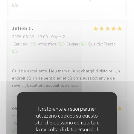
5
/5
Julien
C
2026-08-05
- 13:00 - Ospiti 2
Servizio
:
5
/5
Atmosfera
:
5
/5
Cucina
:
5
/5
Qualità / Prezzo
:
5
/5
Cuisine excellente. Lieu merveilleux chargé d’histoire. Un
endroit où on se sent bien et où on a aussitôt envie de
revenir. Excellent accueil et service.
estelle
B
Il ristorante e i suoi partner
utilizzano cookies su questo
2026-08-06
- 19:30 - Ospiti 2
sito, che possono comportare
Servizio
:
5
/5
Atmosfera
:
5
/5
Cucina
:
5
/5
Qualità / Prezzo
:
la raccolta di dati personali. I
5
/5