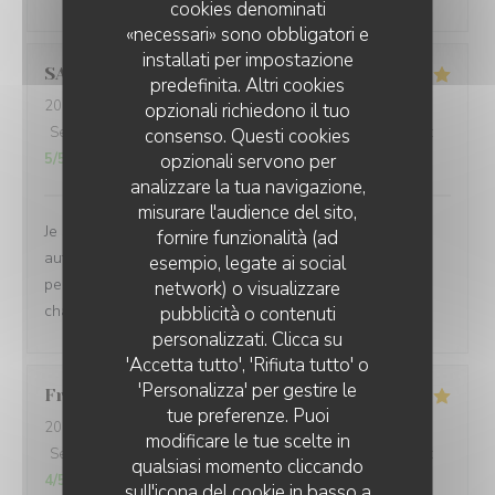
cookies denominati
«necessari» sono obbligatori e
installati per impostazione
SANDRA
L
predefinita. Altri cookies
2026-08-05
- 12:30 - Ospiti 2
opzionali richiedono il tuo
Servizio
:
5
/5
Atmosfera
:
5
/5
Cucina
:
5
/5
Qualità / Prezzo
:
consenso. Questi cookies
5
/5
opzionali servono per
analizzare la tua navigazione,
misurare l'audience del sito,
Je suis venue pour la 3ème fois et j’apprécie toujours
fornire funzionalità (ad
autant la beauté du cadre, le professionnalisme du
esempio, legate ai social
personnel, la grande qualité des plats et l’accueil
network) o visualizzare
chaleureux des propriétaires de cet établissement.
pubblicità o contenuti
personalizzati. Clicca su
'Accetta tutto', 'Rifiuta tutto' o
'Personalizza' per gestire le
Francoise
B
tue preferenze. Puoi
2026-08-05
- 19:30 - Ospiti 2
modificare le tue scelte in
Servizio
:
5
/5
Atmosfera
:
4
/5
Cucina
:
5
/5
Qualità / Prezzo
:
qualsiasi momento cliccando
4
/5
sull'icona del cookie in basso a