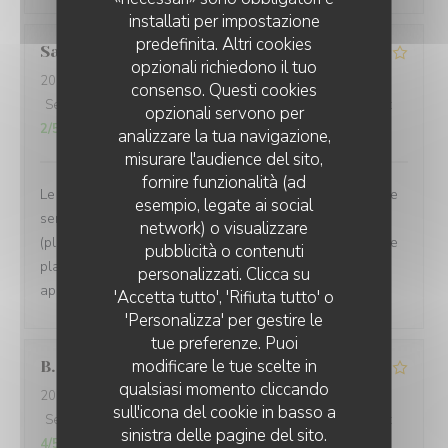
installati per impostazione
predefinita. Altri cookies
Sandrine
D
opzionali richiedono il tuo
2026-08-01
- 20:00 - Ospiti 5
consenso. Questi cookies
Servizio
:
4
/5
Atmosfera
:
5
/5
Cucina
:
2
/5
Qualità / Prezzo
:
opzionali servono per
2
/5
analizzare la tua navigazione,
misurare l'audience del sito,
fornire funzionalità (ad
Le cadre est magnifique, dehors comme à l'intérieur et le
esempio, legate ai social
service est attentionné. Toutefois, la cuisine n'est pas
network) o visualizzare
(plus) à la hauteur et nous avons eu des changement de
pubblicità o contenuti
plats de la formule sans nous prévenir avant de nous
personalizzati. Clicca su
apporter les assiettes.
'Accetta tutto', 'Rifiuta tutto' o
'Personalizza' per gestire le
tue preferenze. Puoi
modificare le tue scelte in
B
qualsiasi momento cliccando
2026-08-03
- 19:45 - Ospiti 2
sull'icona del cookie in basso a
Servizio
:
4
/5
Atmosfera
:
5
/5
Cucina
:
4
/5
Qualità / Prezzo
:
sinistra delle pagine del sito.
4
/5