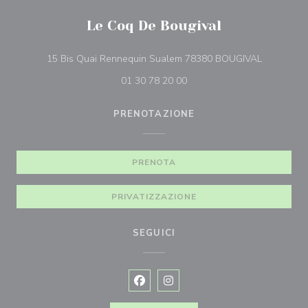
Le Coq De Bougival
((apre una 
15 Bis Quai Rennequin Sualem 78380 BOUGIVAL
01 30 78 20 00
PRENOTAZIONE
PRENOTA
PRIVATIZZAZIONE
SEGUICI
Facebook ((apre una nuova finestra)
Instagram ((apre una nuova fi