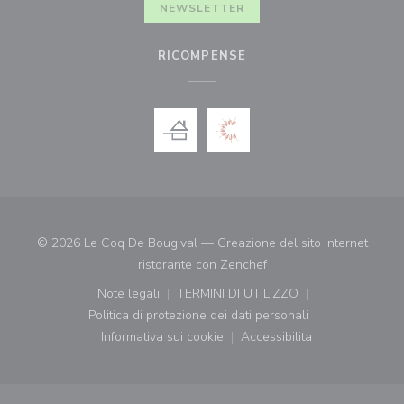
NEWSLETTER
RICOMPENSE
© 2026 Le Coq De Bougival — Creazione del sito internet
((apre una nuova finestr
ristorante con
Zenchef
Note legali
TERMINI DI UTILIZZO
((apre una nuova finestra))
((apre una nuova finestra))
Politica di protezione dei dati personali
((apre una nuova finestra))
Informativa sui cookie
Accessibilita
((apre una nuova finestra))
((apre una nuova finest