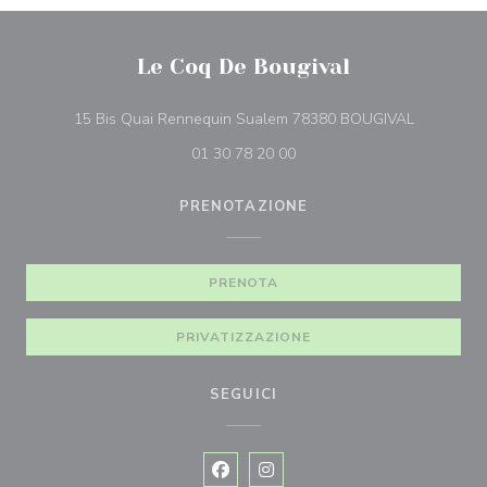
Le Coq De Bougival
((apre una 
15 Bis Quai Rennequin Sualem 78380 BOUGIVAL
01 30 78 20 00
PRENOTAZIONE
PRENOTA
PRIVATIZZAZIONE
SEGUICI
Facebook ((apre una nuova finestra)
Instagram ((apre una nuova fi