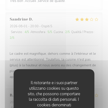
Très bon .Accueil ,service de qualité.
Sandrine
D
2026-08-01
- 20:00 - Ospiti 5
Servizio
:
4
/5
Atmosfera
:
5
/5
Cucina
:
2
/5
Qualità / Prezzo
:
2
/5
Le cadre est magnifique, dehors comme à l'intérieur et le
service est attentionné. Toutefois, la cuisine n'est pas
(plus) à la hauteur et nous avons eu des changement de
plats de la formule sans nous prévenir avant de nous
apporter les assiettes.
Il ristorante e i suoi partner
utilizzano cookies su questo
sito, che possono comportare
B
la raccolta di dati personali. I
2026-08-03
- 19:45 - Ospiti 2
cookies denominati