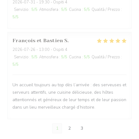
2026-07-31
- 19:30 - Ospiti 4
Servizio
:
5
/5
Atmosfera
:
5
/5
Cucina
:
5
/5
Qualità / Prezzo
:
5
/5
François et Bastien
S
2026-07-26
- 13:00 - Ospiti 4
Servizio
:
5
/5
Atmosfera
:
5
/5
Cucina
:
5
/5
Qualità / Prezzo
:
5
/5
Un accueil toujours au top dès l’arrivée : des serveuses et
serveurs attentifs, une cuisine délicieuse, des hôtes
attentionnés et généreux de leur temps et de leur passion
dans un lieu merveilleux chargé d’histoire.
1
2
3