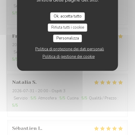
Servizio
:
5
/5
Atmosfera
:
5
/5
Cucina
:
5
/5
Qualità / Prezzo
:
5
/5
Ok, accetta tutto
Rifiuta tutti i cookie
Frans
B
Personalizza
2026-07-31
- 20:00 - Ospiti 5
Politica di protezione dei dati personali
Servizio
:
5
/5
Atmosfera
:
5
/5
Cucina
:
5
/5
Qualità / Prezzo
:
Politica di gestione dei cookie
5
/5
Natalia
S
2026-07-31
- 20:00 - Ospiti 3
Servizio
:
5
/5
Atmosfera
:
5
/5
Cucina
:
5
/5
Qualità / Prezzo
:
5
/5
Sébastien
L