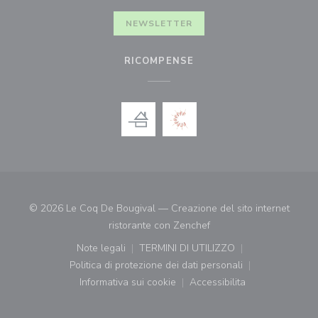
NEWSLETTER
RICOMPENSE
© 2026 Le Coq De Bougival — Creazione del sito internet
((apre una nuova finestr
ristorante con
Zenchef
Note legali
TERMINI DI UTILIZZO
((apre una nuova finestra))
((apre una nuova finestra))
Politica di protezione dei dati personali
((apre una nuova finestra))
Informativa sui cookie
Accessibilita
((apre una nuova finestra))
((apre una nuova finest