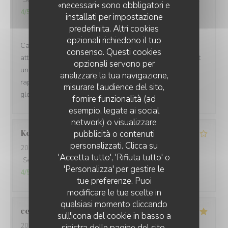
Servizio
:
4
/5
Atmosfera
:
5
/5
Cucina
:
4
/5
Qualità / Prezzo
:
«necessari» sono obbligatori e
4
/5
installati per impostazione
predefinita. Altri cookies
opzionali richiedono il tuo
Cadre chaleureux , Accueil attentif , Carte et Menu
consenso. Questi cookies
attractifs pour tous les goûts , Carte des vins permettant
opzionali servono per
un bon choix , Cuisine soignée , Service rapide , prix en
analizzare la tua navigazione,
rapport . Parking gratuit à proximité . Etions un couple :
misurare l'audience del sito,
globalement très satisfaits .
fornire funzionalità (ad
esempio, legate ai social
network) o visualizzare
Kerleau
C
pubblicità o contenuti
personalizzati. Clicca su
2026-08-03
- 12:30 - Ospiti 5
'Accetta tutto', 'Rifiuta tutto' o
Servizio
:
4
/5
Atmosfera
:
4
/5
Cucina
:
4
/5
Qualità / Prezzo
:
'Personalizza' per gestire le
4
/5
tue preferenze. Puoi
modificare le tue scelte in
qualsiasi momento cliccando
celine
L
sull'icona del cookie in basso a
2026-08-01
- 20:30 - Ospiti 2
sinistra delle pagine del sito.