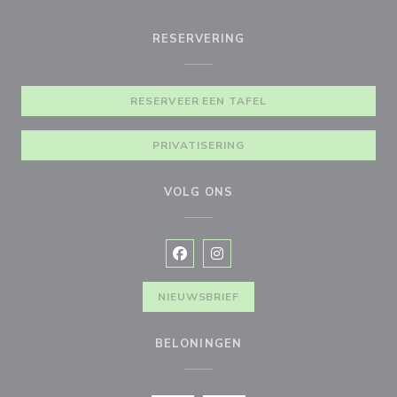
RESERVERING
RESERVEER EEN TAFEL
PRIVATISERING
VOLG ONS
Facebook ((opent in een nieuw vens
Instagram ((opent in een nieu
NIEUWSBRIEF
BELONINGEN