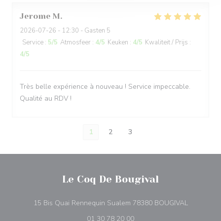
Jerome
M
2026-07-26
- 12:30 - Gasten 5
Service
:
5
/5
Atmosfeer
:
4
/5
Keuken
:
4
/5
Kwaliteit / Prijs
:
4
/5
Très belle expérience à nouveau ! Service impeccable.
Qualité au RDV !
1
2
3
Le Coq De Bougival
((opent in
15 Bis Quai Rennequin Sualem 78380 BOUGIVAL
01 30 78 20 00