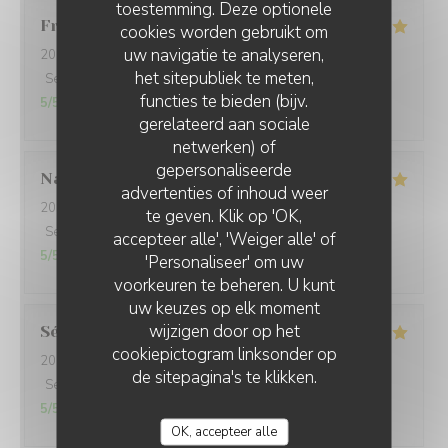
toestemming. Deze optionele
Frans
B
cookies worden gebruikt om
uw navigatie te analyseren,
2026-07-31
- 20:00 - Gasten 5
het sitepubliek te meten,
Service
:
5
/5
Atmosfeer
:
5
/5
Keuken
:
5
/5
Kwaliteit / Prijs
:
functies te bieden (bijv.
5
/5
gerelateerd aan sociale
netwerken) of
gepersonaliseerde
Natalia
S
advertenties of inhoud weer
2026-07-31
- 20:00 - Gasten 3
te geven. Klik op 'OK,
Service
:
5
/5
Atmosfeer
:
5
/5
Keuken
:
5
/5
Kwaliteit / Prijs
:
accepteer alle', 'Weiger alle' of
5
/5
'Personaliseer' om uw
voorkeuren te beheren. U kunt
uw keuzes op elk moment
wijzigen door op het
Sébastien
L
cookiepictogram linksonder op
2026-07-31
- 19:30 - Gasten 4
de sitepagina's te klikken.
Service
:
5
/5
Atmosfeer
:
5
/5
Keuken
:
5
/5
Kwaliteit / Prijs
:
5
/5
OK, accepteer alle