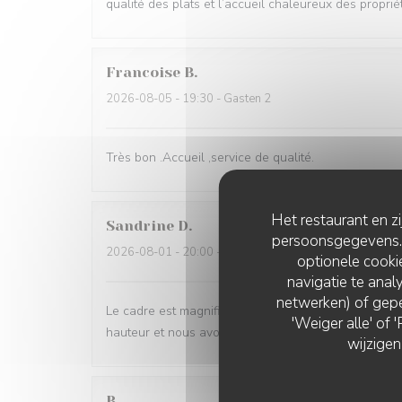
qualité des plats et l’accueil chaleureux des proprié
Francoise
B
2026-08-05
- 19:30 - Gasten 2
Très bon .Accueil ,service de qualité.
Het restaurant en z
Sandrine
D
persoonsgegevens. '
2026-08-01
- 20:00 - Gasten 5
optionele cook
navigatie te analy
netwerken) of gepe
Le cadre est magnifique, dehors comme à l'intérieur et
'Weiger alle' of
hauteur et nous avons eu des changement de plats d
wijzigen
B