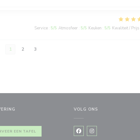
Service
:
5
/5
Atmosfeer
:
5
/5
Keuken
:
5
/5
Kwaliteit / Prijs
1
2
3
VERING
VOLG ONS
RVEER EEN TAFEL
Facebook ((opent in een nie
Instagram ((opent in e