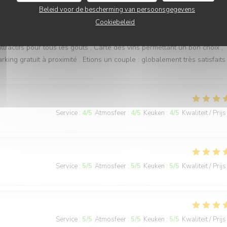
Beleid voor de bescherming van persoonsgegevens
Service
:
4
/5
Atmosfeer
:
5
/5
Keuken
:
4
/5
Kwaliteit / Prijs
Cookiebeleid
ttractifs pour tous les goûts , Carte des vins permettant un bon choix ,
rking gratuit à proximité . Etions un couple : globalement très satisfaits 
Service
:
4
/5
Atmosfeer
:
4
/5
Keuken
:
4
/5
Kwaliteit / Prijs
Service
:
5
/5
Atmosfeer
:
5
/5
Keuken
:
5
/5
Kwaliteit / Prijs
Service
:
5
/5
Atmosfeer
:
5
/5
Keuken
:
5
/5
Kwaliteit / Prijs