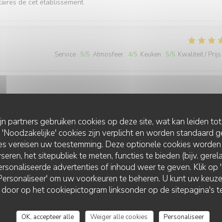
taires de cet établissement.
Service
:
5
/5
Atmosfeer
:
4
/5
Keuken
:
5
/5
Kwaliteit / Prijs
ijn partners gebruiken cookies op deze site, wat kan leiden to
Noodzakelijke' cookies zijn verplicht en worden standaard g
Service
:
4
/5
Atmosfeer
:
5
/5
Keuken
:
2
/5
Kwaliteit / Prijs
ies vereisen uw toestemming. Deze optionele cookies worden
seren, het sitepubliek te meten, functies te bieden (bijv. gere
rsonaliseerde advertenties of inhoud weer te geven. Klik op 'O
 le service est attentionné. Toutefois, la cuisine n'est pas (plus) à la
 'Personaliseer' om uw voorkeuren te beheren. U kunt uw keu
e la formule sans nous prévenir avant de nous apporter les assiettes.
 door op het cookiepictogram linksonder op de sitepagina's te
OK, accepteer alle
Weiger alle cookies
Personaliseer