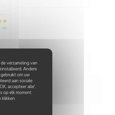
:
4
/5
t de verzameling van
eïnstalleerd. Andere
:
2
/5
 gebruikt om uw
lateerd aan sociale
K, accepteer alle',
zes op elk moment
 klikken.