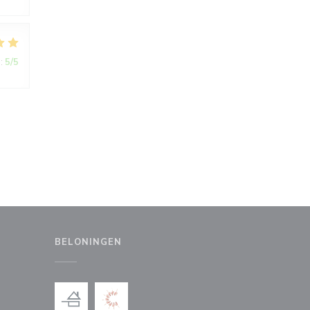
:
5
/5
BELONINGEN
uw venster))
en nieuw venster))