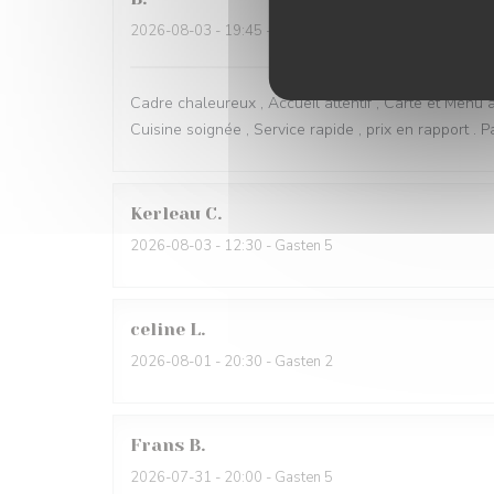
2026-08-03
- 19:45 - Gasten 2
Cadre chaleureux , Accueil attentif , Carte et Menu a
Cuisine soignée , Service rapide , prix en rapport . Pa
Kerleau
C
2026-08-03
- 12:30 - Gasten 5
celine
L
2026-08-01
- 20:30 - Gasten 2
Frans
B
2026-07-31
- 20:00 - Gasten 5