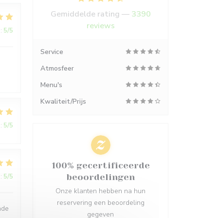
Gemiddelde rating —
3390
reviews
:
5
/5
Service
Atmosfeer
Menu's
Kwaliteit/Prijs
:
5
/5
100% gecertificeerde
:
5
/5
beoordelingen
Onze klanten hebben na hun
reservering een beoordeling
nde
gegeven