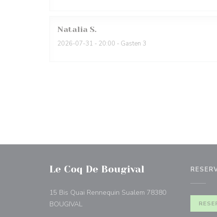
Natalia
S
2026-07-31
- 20:00 - Gasten 3
Le Coq De Bougival
RESER
15 Bis Quai Rennequin Sualem 78380
((opent in een nieuw venster))
BOUGIVAL
RESE