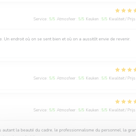
Service
:
5
/5
Atmosfeer
:
5
/5
Keuken
:
5
/5
Kwaliteit / Prijs
e. Un endroit où on se sent bien et où on a aussitôt envie de revenir.
Service
:
5
/5
Atmosfeer
:
5
/5
Keuken
:
5
/5
Kwaliteit / Prijs
Service
:
5
/5
Atmosfeer
:
5
/5
Keuken
:
5
/5
Kwaliteit / Prijs
rs autant la beauté du cadre, le professionnalisme du personnel, la gra