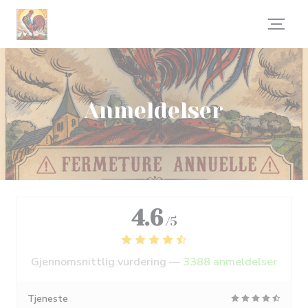
Panel for informasjonskapsler
Anmeldelser
4.6
/5
Gjennomsnittlig vurdering —
3388 anmeldelser
Tjeneste