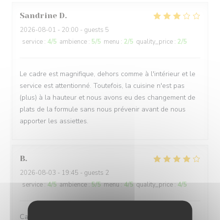
Sandrine
D
2026-08-01
- 20:00 - guests 5
service
:
4
/5
ambience
:
5
/5
menu
:
2
/5
quality_price
:
2
/5
Le cadre est magnifique, dehors comme à l'intérieur et le
service est attentionné. Toutefois, la cuisine n'est pas
(plus) à la hauteur et nous avons eu des changement de
plats de la formule sans nous prévenir avant de nous
apporter les assiettes.
B
2026-08-03
- 19:45 - guests 2
service
:
4
/5
ambience
:
5
/5
menu
:
4
/5
quality_price
:
4
/5
Cadre chaleureux , Accueil attentif , Carte et Menu