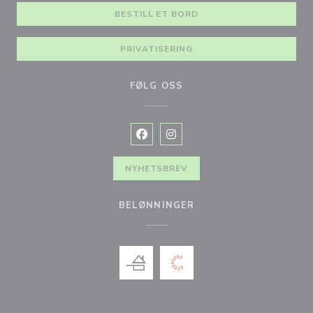
BESTILL ET BORD
PRIVATISERING
FØLG OSS
Facebook ((åpner i et nytt vindu))
Instagram ((åpner i et nytt vin
NYHETSBREV
BELØNNINGER