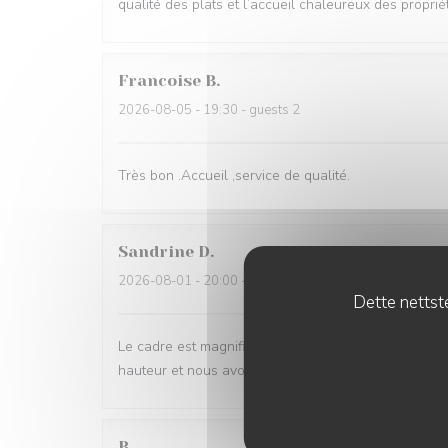
qualité des plats et l’accueil chaleureux des proprié
Francoise
B
2026-08-05
- 19:30 - guests 2
Très bon .Accueil ,service de qualité.
Sandrine
D
2026-08-01
- 20:00 - guests 5
Dette nettste
Le cadre est magnifique, dehors comme à l'intérieur et
hauteur et nous avons eu des changement de plats d
B