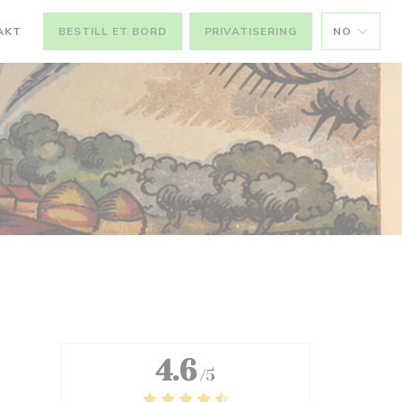
AKT
BESTILL ET BORD
PRIVATISERING
NO
4.6
/5