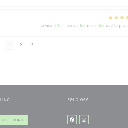
service
:
5
/5
ambience
:
5
/5
menu
:
5
/5
quality_price
1
2
3
LING
FØLG OSS
ILL ET BORD
Facebook ((åpner i et nytt vi
Instagram ((åpner i et 