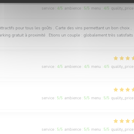
service
:
4
/5
ambience
:
5
/5
menu
:
4
/5
quality_price
ttractifs pour tous les goûts , Carte des vins permettant un bon choix ,
rking gratuit à proximité . Etions un couple : globalement très satisfaits 
service
:
4
/5
ambience
:
4
/5
menu
:
4
/5
quality_price
service
:
5
/5
ambience
:
5
/5
menu
:
5
/5
quality_price
service
:
5
/5
ambience
:
5
/5
menu
:
5
/5
quality_price