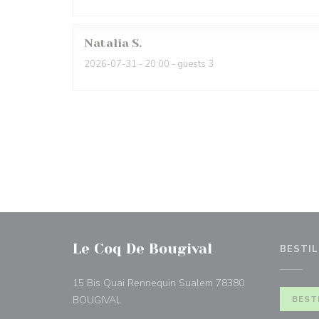
Natalia
S
2026-07-31
- 20:00 - guests 3
Le Coq De Bougival
BESTIL
15 Bis Quai Rennequin Sualem 78380
((åpner i et nytt vindu))
BOUGIVAL
BEST