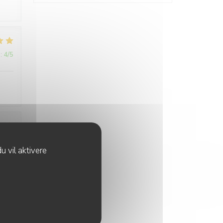
:
4
/5
:
2
/5
u vil aktivere