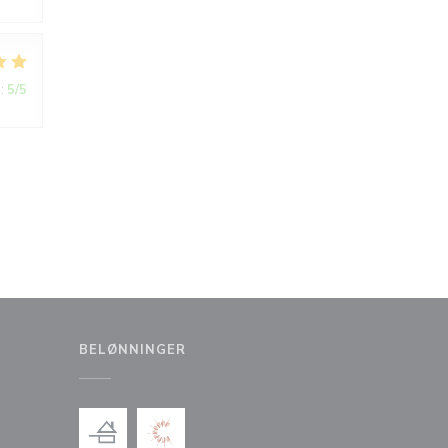
:
5
/5
BELØNNINGER
ndu))
nytt vindu))