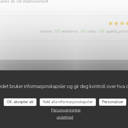
taires de cet établissement.
service
:
5
/5
ambience
:
4
/5
menu
:
5
/5
quality_price
service
:
4
/5
ambience
:
5
/5
menu
:
2
/5
quality_price
det bruker informasjonskapsler og gir deg kontroll over hva d
 le service est attentionné. Toutefois, la cuisine n'est pas (plus) à la
OK, aksepter alt
Nekt alle informasjonskapsler
Personaliser
e la formule sans nous prévenir avant de nous apporter les assiettes.
Personvernregler
undefined