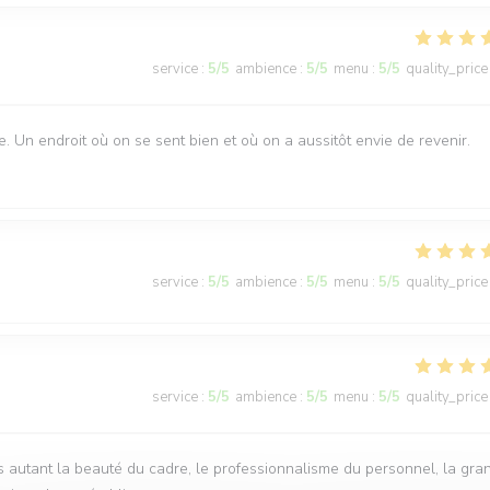
service
:
5
/5
ambience
:
5
/5
menu
:
5
/5
quality_price
e. Un endroit où on se sent bien et où on a aussitôt envie de revenir.
service
:
5
/5
ambience
:
5
/5
menu
:
5
/5
quality_price
service
:
5
/5
ambience
:
5
/5
menu
:
5
/5
quality_price
rs autant la beauté du cadre, le professionnalisme du personnel, la gra