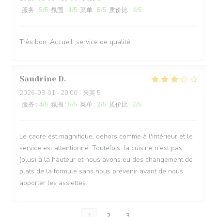
服务
:
5
/5
氛围
:
4
/5
菜单
:
5
/5
质价比
:
4
/5
Très bon .Accueil ,service de qualité.
Sandrine
D
2026-08-01
- 20:00 - 来宾 5
服务
:
4
/5
氛围
:
5
/5
菜单
:
2
/5
质价比
:
2
/5
Le cadre est magnifique, dehors comme à l'intérieur et le
service est attentionné. Toutefois, la cuisine n'est pas
(plus) à la hauteur et nous avons eu des changement de
plats de la formule sans nous prévenir avant de nous
apporter les assiettes.
1
2
3