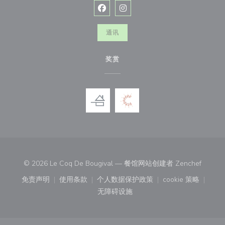
Facebook ((在新窗口中打开))
Instagram ((在新窗口中打开))
通讯
奖赏
((在新
© 2026 Le Coq De Bougival — 餐馆网站创建者
Zenchef
免责声明
使用条款
个人数据保护政策
cookie 策略
((在新窗口中打开))
((在新窗口中打开))
((在新窗口中打开))
((在新窗口中
无障碍设施
((在新窗口中打开))