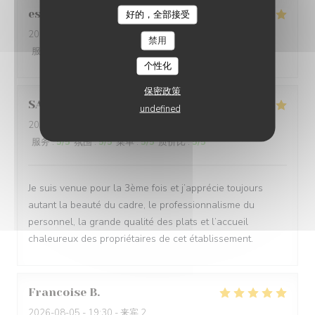
estelle
B
好的，全部接受
2026-08-06
- 19:30 - 来宾 2
禁用
服务
:
5
/5
氛围
:
5
/5
菜单
:
5
/5
质价比
:
5
/5
个性化
保密政策
SANDRA
L
undefined
2026-08-05
- 12:30 - 来宾 2
服务
:
5
/5
氛围
:
5
/5
菜单
:
5
/5
质价比
:
5
/5
Je suis venue pour la 3ème fois et j’apprécie toujours
autant la beauté du cadre, le professionnalisme du
personnel, la grande qualité des plats et l’accueil
chaleureux des propriétaires de cet établissement.
Francoise
B
2026-08-05
- 19:30 - 来宾 2