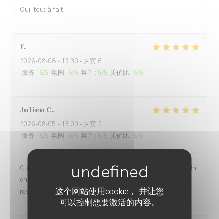
Oui, tout à fait
F
2026-08-08
- 19:30 - 来宾 6
服务
:
5
/5
氛围
:
5
/5
菜单
:
5
/5
质价比
:
5
/5
Julien
C
2026-08-05
- 13:00 - 来宾 2
服务
:
5
/5
氛围
:
5
/5
菜单
:
5
/5
质价比
:
5
/5
Cuisine excellente. Lieu merveilleux chargé d’histoire. Un
endroit où on se sent bien et où on a aussitôt envie de
这个网站使用cookie， 并让您
revenir. Excellent accueil et service.
可以控制想要激活的内容。