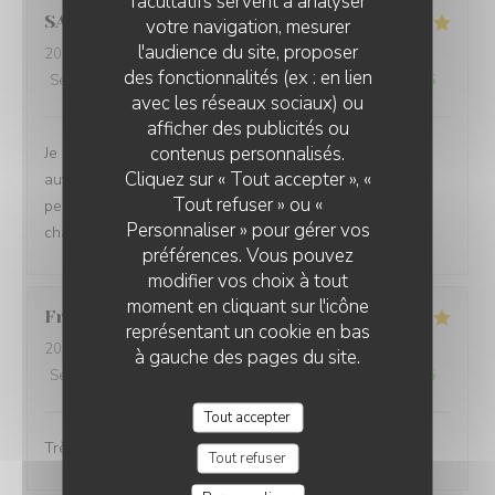
facultatifs servent à analyser
SANDRA
L
votre navigation, mesurer
l'audience du site, proposer
2026-08-05
- 12:30 - Couverts 2
des fonctionnalités (ex : en lien
Service
:
5
/5
Ambiance
:
5
/5
Cuisine
:
5
/5
Qualité / Prix
:
5
/5
avec les réseaux sociaux) ou
afficher des publicités ou
contenus personnalisés.
Je suis venue pour la 3ème fois et j’apprécie toujours
Cliquez sur « Tout accepter », «
autant la beauté du cadre, le professionnalisme du
Tout refuser » ou «
personnel, la grande qualité des plats et l’accueil
Personnaliser » pour gérer vos
chaleureux des propriétaires de cet établissement.
préférences. Vous pouvez
modifier vos choix à tout
moment en cliquant sur l'icône
Francoise
B
représentant un cookie en bas
2026-08-05
- 19:30 - Couverts 2
à gauche des pages du site.
Service
:
5
/5
Ambiance
:
4
/5
Cuisine
:
5
/5
Qualité / Prix
:
4
/5
Tout accepter
Très bon .Accueil ,service de qualité.
Tout refuser