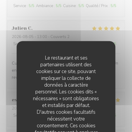
Service
:
5
/5
Ambiance
:
5
/5
Cuisine
:
5
/5
Qualité / Prix
:
5
/5
Julien
C
2026-08-05
- 13:00 - Couverts 2
Service
:
5
/5
Ambiance
:
5
/5
Cuisine
:
5
/5
Qualité / Prix
:
5
/5
Le restaurant et ses
Cuisine excellente. Lieu merveilleux chargé d’histoire. Un
partenaires utilisent des
endroit où on se sent bien et où on a aussitôt envie de
cookies sur ce site, pouvant
revenir. Excellent accueil et service.
impliquer la collecte de
données à caractère
personnel. Les cookies dits «
nécessaires » sont obligatoires
estelle
B
et installés par défaut.
2026-08-06
- 19:30 - Couverts 2
D'autres cookies facultatifs
Service
:
5
/5
Ambiance
:
5
/5
Cuisine
:
5
/5
Qualité / Prix
:
5
/5
nécessitent votre
consentement. Ces cookies