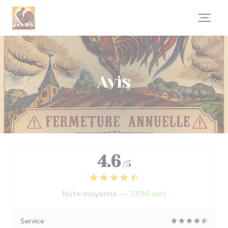
Personnalisation de vos choix en matière de cookies
Avis
4.6
/5
Note moyenne —
3396 avis
Service