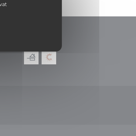
ovat
ODMĚNY
ém okně))
 v novém okně))
e se v novém okně))