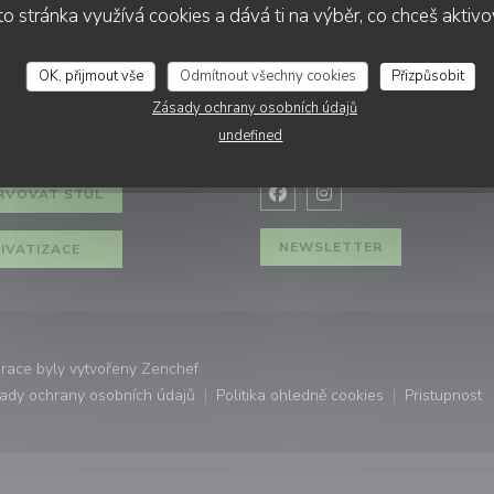
o stránka využívá cookies a dává ti na výběr, co chceš aktiv
OK, přijmout vše
Odmítnout všechny cookies
Přizpůsobit
Zásady ochrany osobních údajů
VACE
SLEDUJTE NÁS
undefined
RVOVAT STŮL
Facebook ((otevře se v nov
Instagram ((otevře se
NEWSLETTER
IVATIZACE
((otevře se v novém okně))
race byly vytvořeny
Zenchef
ady ochrany osobních údajů
Politika ohledně cookies
Pristupnost
ovém okně))
((otevře se v novém okně))
((otevře se v novém okně))
((otevř