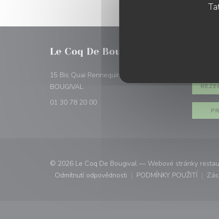
Tat
Le Coq De Bougival
REZER
15 Bis Quai Rennequin Sualem 78380
((otevře se v novém okně))
BOUGIVAL
REZE
01 30 78 20 00
PR
© 2026 Le Coq De Bougival — Webové stránky restau
Odmítnutí odpovědnosti
PODMÍNKY POUŽITÍ
Zás
((otevře se v novém okně))
((otevře se v n