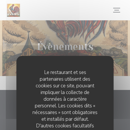
Personnalisation de vos choix en matière de cookies
Évènements
Le restaurant et ses
partenaires utilisent des
cookies sur ce site, pouvant
impliquer la collecte de
données à caractère
Le Coq De Bougival
personnel. Les cookies dits «
nécessaires » sont obligatoires
et installés par défaut.
((ouvre un
15 Bis Quai Rennequin Sualem 78380 BOUGIVAL
D'autres cookies facultatifs
01 30 78 20 00