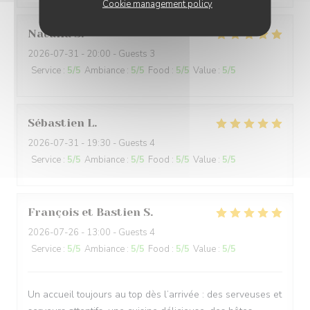
Cookie management policy
Natalia
S
2026-07-31
- 20:00 - Guests 3
Service
:
5
/5
Ambiance
:
5
/5
Food
:
5
/5
Value
:
5
/5
Sébastien
L
2026-07-31
- 19:30 - Guests 4
Service
:
5
/5
Ambiance
:
5
/5
Food
:
5
/5
Value
:
5
/5
François et Bastien
S
2026-07-26
- 13:00 - Guests 4
Service
:
5
/5
Ambiance
:
5
/5
Food
:
5
/5
Value
:
5
/5
Un accueil toujours au top dès l’arrivée : des serveuses et