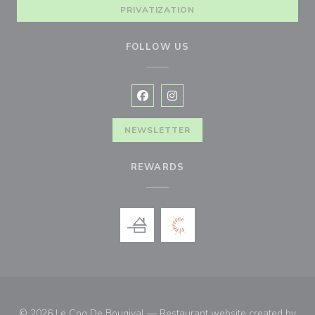
PRIVATIZATION
FOLLOW US
Facebook ((opens in a new window
Instagram ((opens in a new w
NEWSLETTER
REWARDS
© 2026 Le Coq De Bougival — Restaurant website created by