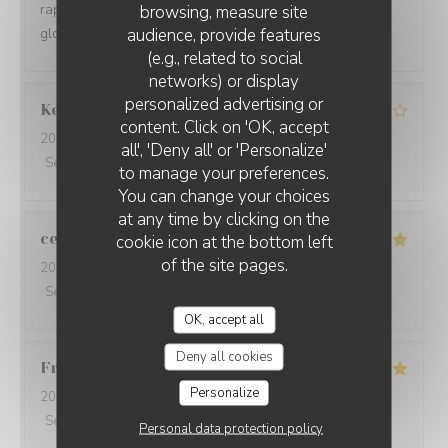
rapport . Parking gratuit à proximité . Etions un couple :
browsing, measure site
audience, provide features
globalement très satisfaits .
(e.g., related to social
networks) or display
personalized advertising or
Kerleau
C
content. Click on 'OK, accept
2026-08-03
- 12:30 - Guests 5
all', 'Deny all' or 'Personalize'
Service
:
4
/5
Ambiance
:
4
/5
Food
:
4
/5
Value
:
4
/5
to manage your preferences.
You can change your choices
at any time by clicking on the
celine
L
cookie icon at the bottom left
of the site pages.
2026-08-01
- 20:30 - Guests 2
Service
:
5
/5
Ambiance
:
5
/5
Food
:
5
/5
Value
:
5
/5
OK, accept all
Deny all cookies
Frans
B
Personalize
2026-07-31
- 20:00 - Guests 5
Service
:
5
/5
Ambiance
:
5
/5
Food
:
5
/5
Value
:
5
/5
Personal data protection policy