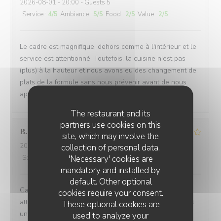
2026-08-01
- 20:00 - Guests 5
Service
:
4
/5
Ambiance
:
5
/5
Food
:
2
/5
Value
:
2
/5
Le cadre est magnifique, dehors comme à l'intérieur et le
service est attentionné. Toutefois, la cuisine n'est pas
(plus) à la hauteur et nous avons eu des changement de
plats de la formule sans nous prévenir avant de nous
apporter les assiettes.
The restaurant and its
partners use cookies on this
B
site, which may involve the
2026-08-03
- 19:45 - Guests 2
collection of personal data.
'Necessary' cookies are
Service
:
4
/5
Ambiance
:
5
/5
Food
:
4
/5
Value
:
4
/5
mandatory and installed by
default. Other optional
Cadre chaleureux , Accueil attentif , Carte et Menu
cookies require your consent.
attractifs pour tous les goûts , Carte des vins permettant
These optional cookies are
un bon choix , Cuisine soignée , Service rapide , prix en
used to analyze your