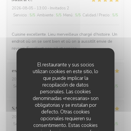
2026-08-05
- 13:00 - Invitados 2
Servicio
:
5
/5
Ambiente
:
5
/5
Menú
:
5
/5
Calidad / Precio
:
5
/5
Cuisine excellente. Lieu merveilleux chargé d’histoire. Un
endroit où on se sent bien et où on a aussitôt envie de
revenir. Excellent accueil et service.
El restaurante y sus socios
estelle
B
utilizan cookies en este sitio, lo
que puede implicar la
2026-08-06
- 19:30 - Invitados 2
recopilación de datos
Servicio
:
5
/5
Ambiente
:
5
/5
Menú
:
5
/5
Calidad / Precio
:
5
/5
personales. Las cookies
denominadas «necesarias» son
obligatorias y se instalan por
SANDRA
L
defecto. Otras cookies
2026-08-05
- 12:30 - Invitados 2
opcionales requieren su
Servicio
:
5
/5
Ambiente
:
5
/5
Menú
:
5
/5
Calidad / Precio
:
5
/5
consentimiento. Estas cookies