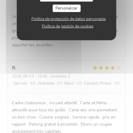
Personalizar
Le cadre est magnifique, dehors comme à l'intérieur et le
Política de protección de datos personales
service est attentionné. Toutefois, la cuisine n'est pas
Política de gestión de cookies
(plus) à la hauteur et nous avons eu des changement de
plats de la formule sans nous prévenir avant de nous
apporter les assiettes.
B
2026-08-03
- 19:45 - Invitados 2
Servicio
:
4
/5
Ambiente
:
5
/5
Menú
:
4
/5
Calidad / Precio
:
4
/5
Cadre chaleureux , Accueil attentif , Carte et Menu
attractifs pour tous les goûts , Carte des vins permettant
un bon choix , Cuisine soignée , Service rapide , prix en
rapport . Parking gratuit à proximité . Etions un couple :
globalement très satisfaits .