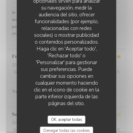
opcionales sirven para analizar
su navegación, medir la
Je suis venue pour la 3ème fois et j’apprécie toujours
audiencia del sitio, ofrecer
autant la beauté du cadre, le professionnalisme du
funcionalidades (por ejemplo,
personnel, la grande qualité des plats et l’accueil
relacionadas con redes
chaleureux des propriétaires de cet établissement.
sociales) o mostrar publicidad
o contenidos personalizados.
Haga clic en 'Aceptar todo',
'Rechazar todo' o
Francoise
B
'Personalizar' para gestionar
2026-08-05
- 19:30 - Invitados 2
sus preferencias. Puede
Servicio
:
5
/5
Ambiente
:
4
/5
Menú
:
5
/5
Calidad / Precio
:
4
/5
cambiar sus opciones en
cualquier momento haciendo
clic en el icono de cookie en la
Très bon .Accueil ,service de qualité.
parte inferior izquierda de las
páginas del sitio.
Sandrine
D
OK, aceptar todas
2026-08-01
- 20:00 - Invitados 5
Servicio
:
4
/5
Ambiente
:
5
/5
Menú
:
2
/5
Calidad / Precio
:
2
/5
Denegar todas las cookies