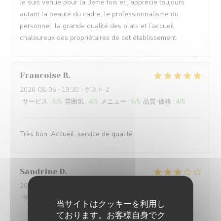
Je suis venue pour la 3ème fois et j’apprécie toujours
autant la beauté du cadre, le professionnalisme du
personnel, la grande qualité des plats et l’accueil
chaleureux des propriétaires de cet établissement.
Francoise
B
2026-08-05
- 19:30 - ゲスト 2
サービス
:
5
/5
雰囲気
:
4
/5
メニュー
:
5
/5
品質-価格
:
4
/5
Très bon .Accueil ,service de qualité.
Sandrine
D
2026-08-01
- 20:00 - ゲスト 5
サービス
:
4
/5
雰囲気
:
5
/5
メニュー
:
2
/5
品質-価格
:
2
/5
当サイトはクッキーを利用し
ております。お客様自身でク