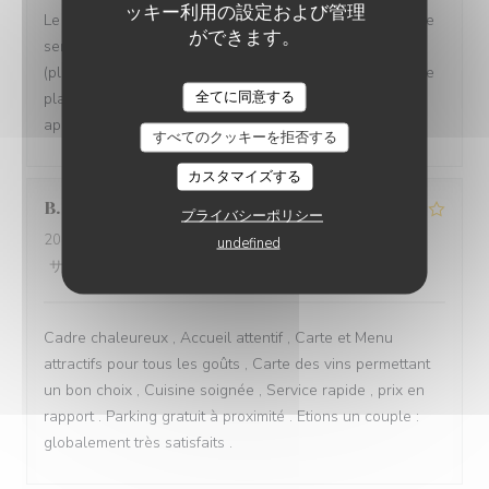
ッキー利用の設定および管理
Le cadre est magnifique, dehors comme à l'intérieur et le
ができます。
service est attentionné. Toutefois, la cuisine n'est pas
(plus) à la hauteur et nous avons eu des changement de
全てに同意する
plats de la formule sans nous prévenir avant de nous
apporter les assiettes.
すべてのクッキーを拒否する
カスタマイズする
B
プライバシーポリシー
2026-08-03
- 19:45 - ゲスト 2
undefined
サービス
:
4
/5
雰囲気
:
5
/5
メニュー
:
4
/5
品質-価格
:
4
/5
Cadre chaleureux , Accueil attentif , Carte et Menu
attractifs pour tous les goûts , Carte des vins permettant
un bon choix , Cuisine soignée , Service rapide , prix en
rapport . Parking gratuit à proximité . Etions un couple :
globalement très satisfaits .