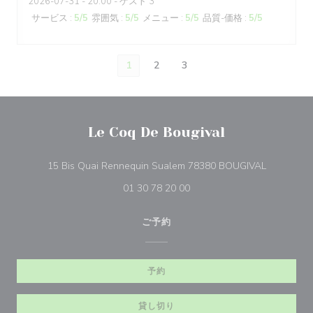
2026-07-31
- 20:00 - ゲスト 3
サービス
:
5
/5
雰囲気
:
5
/5
メニュー
:
5
/5
品質-価格
:
5
/5
1
2
3
Le Coq De Bougival
((新しい
15 Bis Quai Rennequin Sualem 78380 BOUGIVAL
01 30 78 20 00
ご予約
予約
貸し切り