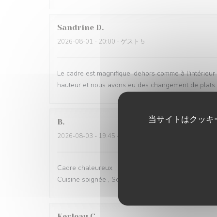
Sandrine
D
2026-08-01
- 20:00 - ゲスト 5
Le cadre est magnifique, dehors comme à l'intérieur et
hauteur et nous avons eu des changement de plats d
当サイトはクッキ
B
2026-08-03
- 19:45 - ゲスト 2
Cadre chaleureux , Accueil attentif , Carte et Menu a
Cuisine soignée , Service rapide , prix en rapport . Pa
Kerleau
C