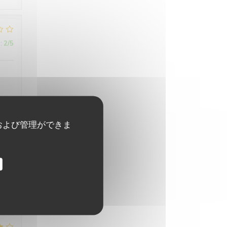
:
2
/5
および管理ができま
:
4
/5
.