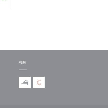
:
5
/5
報酬
ドウで開きます))
しいウィンドウで開きます))