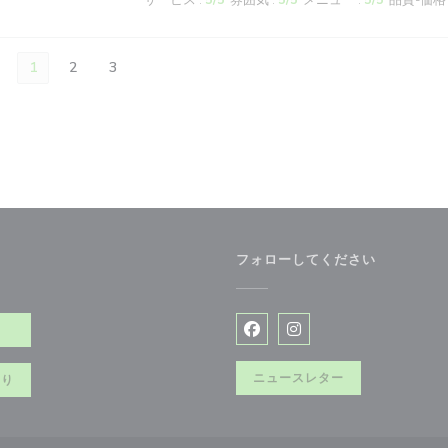
サービス
:
5
/5
雰囲気
:
5
/5
メニュー
:
5
/5
品質-価格
1
2
3
フォローしてください
約
Facebook ((新しいウィン
Instagram ((新
ニュースレター
切り