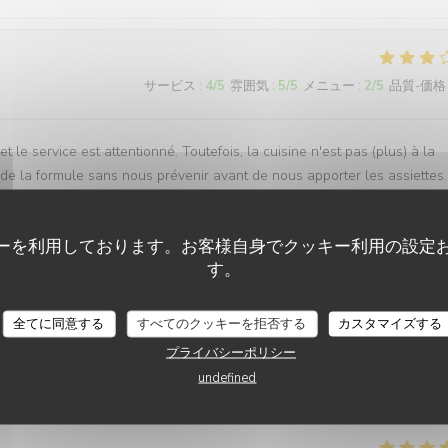
サービス
:
4
/5
雰囲気
:
5
/5
メニュー
:
2
/5
品質-価格
 le service est attentionné. Toutefois, la cuisine n'est pas (plus) à la
e la formule sans nous prévenir avant de nous apporter les assiettes.
ーを利用しております。お客様自身でクッキー利用の設定
す。
サービス
:
4
/5
雰囲気
:
5
/5
メニュー
:
4
/5
品質-価格
全てに同意する
すべてのクッキーを拒否する
カスタマイズする
ttractifs pour tous les goûts , Carte des vins permettant un bon choix ,
プライバシーポリシー
rking gratuit à proximité . Etions un couple : globalement très satisfaits 
undefined