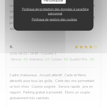
Personnaliser
Le cadre est magnifique, dehors comme à l'intérieur et le
Politique de protection des données à caractère
service est attentionné. Toutefois, la cuisine n'est pas
personnel
(plus) à la hauteur et nous avons eu des changement de
Politique de gestion des cookies
plats de la formule sans nous prévenir avant de nous
apporter les assiettes.
B
2026-08-03
- 19:45 - Couverts 2
Service
:
4
/5
Ambiance
:
5
/5
Cuisine
:
4
/5
Qualité / Prix
:
4
/5
Cadre chaleureux , Accueil attentif , Carte et Menu
attractifs pour tous les goûts , Carte des vins permettant
un bon choix , Cuisine soignée , Service rapide , prix en
rapport . Parking gratuit à proximité . Etions un couple :
globalement très satisfaits .