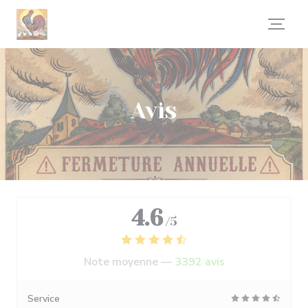
Personnalisation de vos choix en matière de cookies
Avis
4.6
/5
Note moyenne —
3392 avis
Service