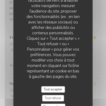
facultatifs servent à analyser
Je suis venue pour la 3ème fois et j’apprécie toujours
votre navigation, mesurer
autant la beauté du cadre, le professionnalisme du
l'audience du site, proposer
personnel, la grande qualité des plats et l’accueil
des fonctionnalités (ex : en lien
chaleureux des propriétaires de cet établissement.
avec les réseaux sociaux) ou
afficher des publicités ou
contenus personnalisés.
Francoise
B
Cliquez sur « Tout accepter », «
Tout refuser » ou «
2026-08-05
- 19:30 - Couverts 2
Personnaliser » pour gérer vos
Service
:
5
/5
Ambiance
:
4
/5
Cuisine
:
5
/5
Qualité / Prix
:
4
/5
préférences. Vous pouvez
modifier vos choix à tout
moment en cliquant sur l'icône
Très bon .Accueil ,service de qualité.
représentant un cookie en bas
à gauche des pages du site.
Sandrine
D
Tout accepter
2026-08-01
- 20:00 - Couverts 5
Service
:
4
/5
Ambiance
:
5
/5
Cuisine
:
2
/5
Qualité / Prix
:
2
/5
Tout refuser