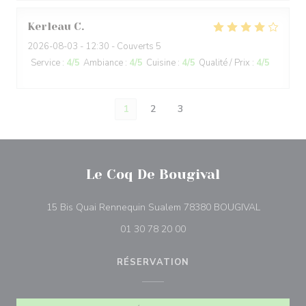
Kerleau
C
2026-08-03
- 12:30 - Couverts 5
Service
:
4
/5
Ambiance
:
4
/5
Cuisine
:
4
/5
Qualité / Prix
:
4
/5
1
2
3
Le Coq De Bougival
((ouvre un
15 Bis Quai Rennequin Sualem 78380 BOUGIVAL
01 30 78 20 00
RÉSERVATION