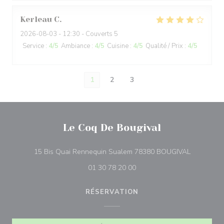
Kerleau
C
2026-08-03
- 12:30 - Couverts 5
Service
:
4
/5
Ambiance
:
4
/5
Cuisine
:
4
/5
Qualité / Prix
:
4
/5
1
2
3
Le Coq De Bougival
((ouvre un
15 Bis Quai Rennequin Sualem 78380 BOUGIVAL
01 30 78 20 00
RÉSERVATION