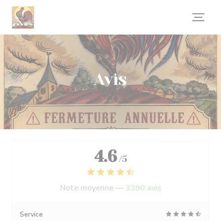
Personnalisation de vos choix en matière de cookies
Avis
4.6
/5
Note moyenne —
3390 avis
Service