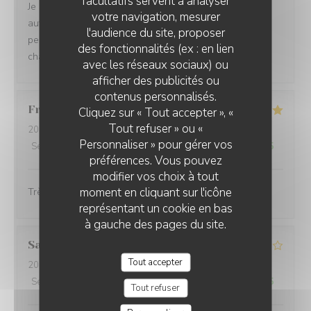
facultatifs servent à analyser
Je suis venue pour la 3ème fois et j’apprécie toujours
votre navigation, mesurer
autant la beauté du cadre, le professionnalisme du
l'audience du site, proposer
personnel, la grande qualité des plats et l’accueil
des fonctionnalités (ex : en lien
chaleureux des propriétaires de cet établissement.
avec les réseaux sociaux) ou
afficher des publicités ou
contenus personnalisés.
Francoise
B
Cliquez sur « Tout accepter », «
Tout refuser » ou «
2026-08-05
- 19:30 - Couverts 2
Personnaliser » pour gérer vos
Service
:
5
/5
Ambiance
:
4
/5
Cuisine
:
5
/5
Qualité / Prix
:
4
/5
préférences. Vous pouvez
modifier vos choix à tout
moment en cliquant sur l'icône
Très bon .Accueil ,service de qualité.
représentant un cookie en bas
à gauche des pages du site.
Sandrine
D
Tout accepter
2026-08-01
- 20:00 - Couverts 5
Service
:
4
/5
Ambiance
:
5
/5
Cuisine
:
2
/5
Qualité / Prix
:
2
/5
Tout refuser