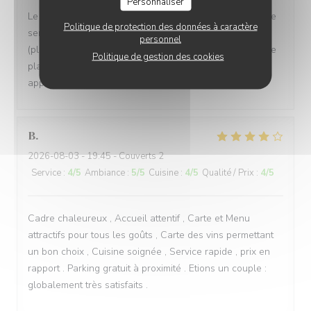
Personnaliser
Le cadre est magnifique, dehors comme à l'intérieur et le
Politique de protection des données à caractère
service est attentionné. Toutefois, la cuisine n'est pas
personnel
(plus) à la hauteur et nous avons eu des changement de
Politique de gestion des cookies
plats de la formule sans nous prévenir avant de nous
apporter les assiettes.
B
2026-08-03
- 19:45 - Couverts 2
Service
:
4
/5
Ambiance
:
5
/5
Cuisine
:
4
/5
Qualité / Prix
:
4
/5
Cadre chaleureux , Accueil attentif , Carte et Menu
attractifs pour tous les goûts , Carte des vins permettant
un bon choix , Cuisine soignée , Service rapide , prix en
rapport . Parking gratuit à proximité . Etions un couple :
globalement très satisfaits .