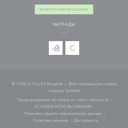
НОВОСТНАЯ РАССЫЛКА
НАГРАДЫ
© 2026 Le Coq De Bougival — Веб-страница ресторана
((открывается в новом ок
создана
Zenchef
Предупреждение об отказе от ответственности
((открывается в новом окне))
УСЛОВИЯ ИСПОЛЬЗОВАНИЯ
((открывается в новом окне))
Политика защиты персональных данных
((открывается в новом окне))
Политика печенье
Доступность
((открывается в новом окне))
((открывается в новом