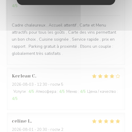
4
/5
Cadre chaleureux , Accueil attentif , Carte et Menu
attractifs pour tous les goûts , Carte des vins permettant
un bon choix , Cuisine soignée , Service rapide , prix en
rapport . Parking gratuit à proximité . Etions un couple :
globalement très satisfaits .
Kerleau
C
2026-08-03
- 12:30 - гости 5
Услуги
:
4
/5
Атмосфера
:
4
/5
Меню
:
4
/5
Цена / качество
:
4
/5
celine
L
2026-08-01
- 20:30 - гости 2