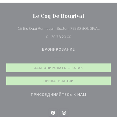
Le Coq De Bougival
((открыва
15 Bis Quai Rennequin Sualem 78380 BOUGIVAL
01 30 78 20 00
БРОНИРОВАНИЕ
ЗАБРОНИРОВАТЬ СТОЛИК
ПРИВАТИЗАЦИИ
ПРИСОЕДИНЯЙТЕСЬ К НАМ
Facebook ((открывается в новом 
Instagram ((открывается в н