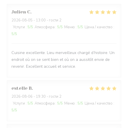
Julien
C
2026-08-05
- 13:00 - гости 2
Услуги
:
5
/5
Атмосфера
:
5
/5
Меню
:
5
/5
Цена / качество
:
5
/5
Cuisine excellente. Lieu merveilleux chargé d’histoire. Un
endroit où on se sent bien et où on a aussitôt envie de
revenir. Excellent accueil et service.
estelle
B
2026-08-06
- 19:30 - гости 2
Услуги
:
5
/5
Атмосфера
:
5
/5
Меню
:
5
/5
Цена / качество
:
5
/5