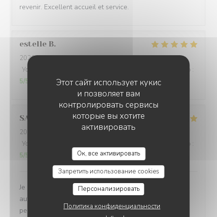
revenir. Excellent accueil et service.
estelle
B
2026-08-06
- 19:30 - гости 2
Услуги
:
5
/5
Атмосфера
:
5
/5
Меню
:
5
/5
Цена / качество
:
5
/5
Этот сайт использует кукис
и позволяет вам
контролировать сервисы
которые вы хотите
SANDRA
L
активировать
2026-08-05
- 12:30 - гости 2
Услуги
:
5
/5
Атмосфера
:
5
/5
Меню
:
5
/5
Цена / качество
:
Ок, все активировать
5
/5
Запретить использование cookies
Je suis venue pour la 3ème fois et j’apprécie toujours
Персонализировать
autant la beauté du cadre, le professionnalisme du
Политика конфиденциальности
personnel, la grande qualité des plats et l’accueil