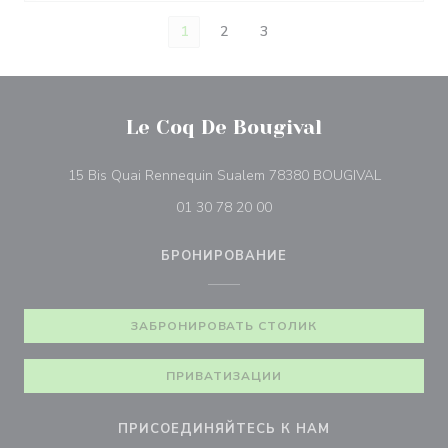
1
2
3
Le Coq De Bougival
((открыва
15 Bis Quai Rennequin Sualem 78380 BOUGIVAL
01 30 78 20 00
БРОНИРОВАНИЕ
ЗАБРОНИРОВАТЬ СТОЛИК
ПРИВАТИЗАЦИИ
ПРИСОЕДИНЯЙТЕСЬ К НАМ