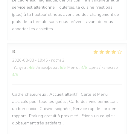
Le cadre est magnifique, dehors comme à l'intérieur et le
service est attentionné. Toutefois, la cuisine n'est pas
(plus) à la hauteur et nous avons eu des changement de
plats de la formule sans nous prévenir avant de nous
apporter les assiettes.
B
2026-08-03
- 19:45 - гости 2
Услуги
:
4
/5
Атмосфера
:
5
/5
Меню
:
4
/5
Цена / качество
:
4
/5
Cadre chaleureux , Accueil attentif , Carte et Menu
attractifs pour tous les goûts , Carte des vins permettant
un bon choix , Cuisine soignée , Service rapide , prix en
rapport . Parking gratuit à proximité . Etions un couple :
globalement très satisfaits .