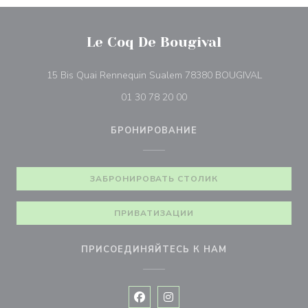
Le Coq De Bougival
((открыва
15 Bis Quai Rennequin Sualem 78380 BOUGIVAL
01 30 78 20 00
БРОНИРОВАНИЕ
ЗАБРОНИРОВАТЬ СТОЛИК
ПРИВАТИЗАЦИИ
ПРИСОЕДИНЯЙТЕСЬ К НАМ
Facebook ((открывается в новом 
Instagram ((открывается в н