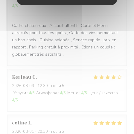
4
/5
Cadre chaleureux , Accueil attentif , Carte et Menu
attractifs pour tous les goûts , Carte des vins permettant
un bon choix , Cuisine soignée , Service rapide , prix en
rapport . Parking gratuit à proximité . Etions un couple :
globalement très satisfaits .
Kerleau
C
2026-08-03
- 12:30 - гости 5
Услуги
:
4
/5
Атмосфера
:
4
/5
Меню
:
4
/5
Цена / качество
:
4
/5
celine
L
2026-08-01
- 20:30 - гости 2