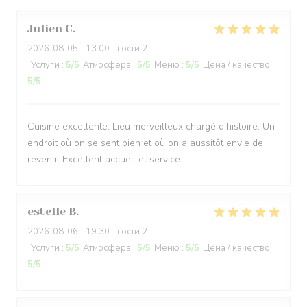
Julien
C
2026-08-05
- 13:00 - гости 2
Услуги
:
5
/5
Атмосфера
:
5
/5
Меню
:
5
/5
Цена / качество
:
5
/5
Cuisine excellente. Lieu merveilleux chargé d’histoire. Un
endroit où on se sent bien et où on a aussitôt envie de
revenir. Excellent accueil et service.
estelle
B
2026-08-06
- 19:30 - гости 2
Услуги
:
5
/5
Атмосфера
:
5
/5
Меню
:
5
/5
Цена / качество
:
5
/5