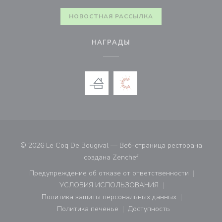
НОВОСТНАЯ РАССЫЛКА
НАГРАДЫ
© 2026 Le Coq De Bougival — Веб-страница ресторана
((открывается в новом ок
создана
Zenchef
Предупреждение об отказе от ответственности
((открывается в новом окне))
УСЛОВИЯ ИСПОЛЬЗОВАНИЯ
((открывается в новом окне))
Политика защиты персональных данных
((открывается в новом окне))
Политика печенье
Доступность
((открывается в новом окне))
((открывается в новом