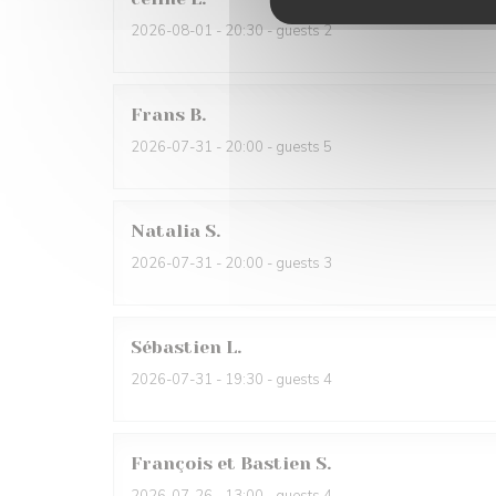
2026-08-01
- 20:30 - guests 2
Frans
B
2026-07-31
- 20:00 - guests 5
Natalia
S
2026-07-31
- 20:00 - guests 3
Sébastien
L
2026-07-31
- 19:30 - guests 4
François et Bastien
S