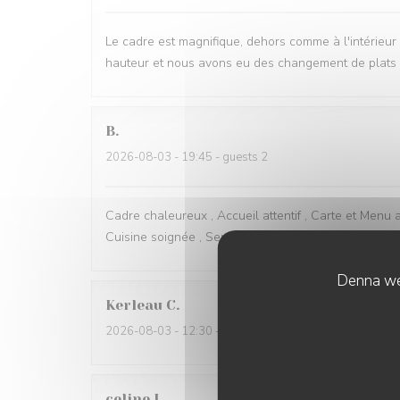
Le cadre est magnifique, dehors comme à l'intérieur et
hauteur et nous avons eu des changement de plats d
B
2026-08-03
- 19:45 - guests 2
Cadre chaleureux , Accueil attentif , Carte et Menu a
Cuisine soignée , Service rapide , prix en rapport . Pa
Denna web
Kerleau
C
2026-08-03
- 12:30 - guests 5
celine
L