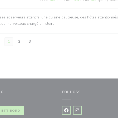
service
:
5
/5
ambience
:
5
/5
menu
:
5
/5
quality_price
ses et serveurs attentifs, une cuisine délicieuse, des hôtes attentionnés
ieu merveilleux chargé d’histoire.
1
2
3
NG
FÖLJ OSS
 ETT BORD
Facebook ((öppnas i ett nytt
Instagram ((öppnas i et