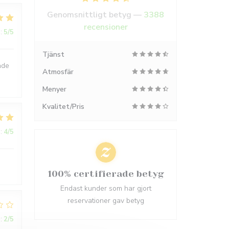
Genomsnittligt betyg —
3388
recensioner
:
5
/5
Tjänst
nde
Atmosfär
Menyer
Kvalitet/Pris
:
4
/5
100% certifierade betyg
Endast kunder som har gjort
reservationer gav betyg
:
2
/5