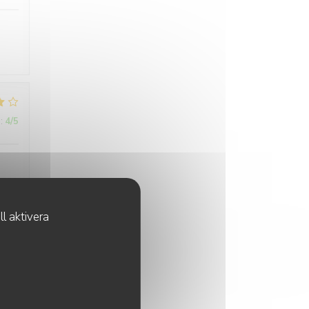
:
4
/5
.
l aktivera
:
4
/5