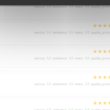
service
:
5
/5
ambience
:
5
/5
menu
:
5
/5
quality_price
service
:
5
/5
ambience
:
5
/5
menu
:
5
/5
quality_price
service
:
5
/5
ambience
:
5
/5
menu
:
5
/5
quality_price
service
:
5
/5
ambience
:
5
/5
menu
:
5
/5
quality_price