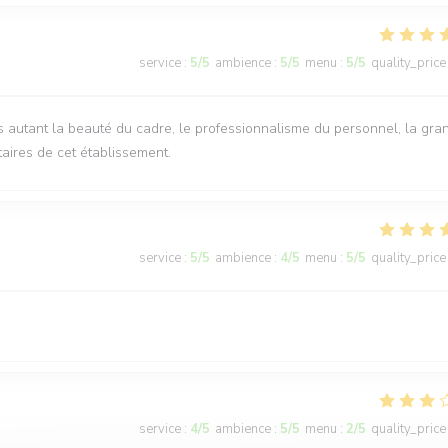
service
:
5
/5
ambience
:
5
/5
menu
:
5
/5
quality_price
rs autant la beauté du cadre, le professionnalisme du personnel, la gra
taires de cet établissement.
service
:
5
/5
ambience
:
4
/5
menu
:
5
/5
quality_price
service
:
4
/5
ambience
:
5
/5
menu
:
2
/5
quality_price