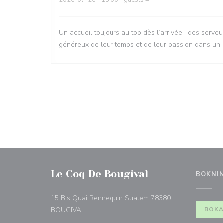
2026-07-26
- 13:00 - guests 4
Un accueil toujours au top dès l’arrivée : des serveu
généreux de leur temps et de leur passion dans un l
Le Coq De Bougival
BOKNI
15 Bis Quai Rennequin Sualem 78380
((öppnas i ett nytt fönster))
BOUGIVAL
BOKA