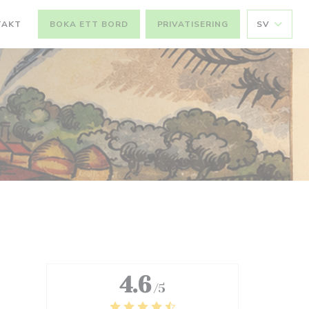
TAKT
BOKA ETT BORD
PRIVATISERING
SV
4.6
/5