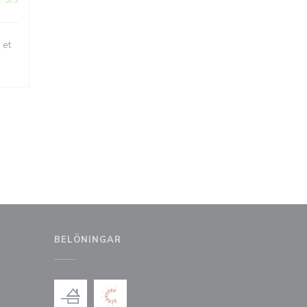
:
5
/5
 et
BELÖNINGAR
 fönster))
t nytt fönster))