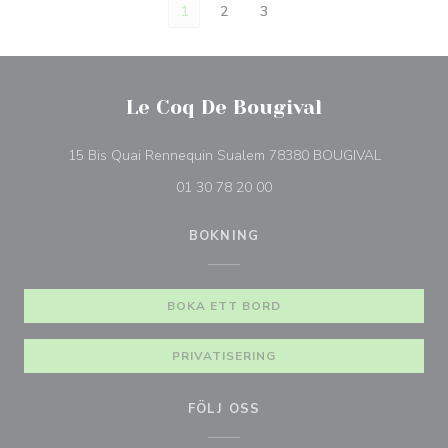
1
2
3
Le Coq De Bougival
((öppnas i e
15 Bis Quai Rennequin Sualem 78380 BOUGIVAL
01 30 78 20 00
BOKNING
BOKA ETT BORD
PRIVATISERING
FÖLJ OSS