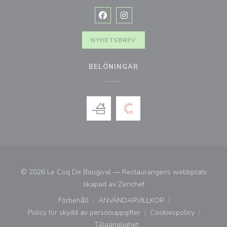
Facebook ((öppnas i ett nytt fönste
Instagram ((öppnas i ett nytt 
NYHETSBREV
BELÖNINGAR
© 2026 Le Coq De Bougival — Restaurangens webbplats
((öppnas i ett nytt fönster)
skapad av
Zenchef
Förbehåll
ANVÄNDARVILLKOR
((öppnas i ett nytt fönster))
((öppnas i ett nytt fönster))
Policy för skydd av personuppgifter
Cookiespolicy
((öppnas i ett nytt fönster))
((öppnas i ett ny
Tillgänglighet