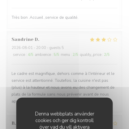
Très bon .Accueil ,service de qualité.
Sandrine
D
2026-08-01
- 20:00 - guests 5
service
:
4
/5
ambience
:
5
/5
menu
:
2
/5
quality_price
:
2
/5
Le cadre est magnifique, dehors comme à l'intérieur et le
service est attentionné. Toutefois, la cuisine n'est pas
(plus) à la hauteur et nous avons eu des changement de
plats de la formule sans nous prévenir avant de nous
apporter les assiettes.
Denna webbplats använder
cookies och ger dig kontroll
B
över vad du vill aktivera