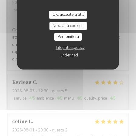
2026-08-03
- 19:45 - guests 2
service
:
4
/5
ambience
:
5
/5
menu
:
4
/5
quality_price
:
4
/5
OK, acceptera allt
Neka alla cookies
Cadre chaleureux , Accueil attentif , Carte et Menu
Personifiera
attractifs pour tous les goûts , Carte des vins permettant
un bon choix , Cuisine soignée , Service rapide , prix en
Integritetspolicy
rapport . Parking gratuit à proximité . Etions un couple :
undefined
globalement très satisfaits .
Kerleau
C
2026-08-03
- 12:30 - guests 5
service
:
4
/5
ambience
:
4
/5
menu
:
4
/5
quality_price
:
4
/5
celine
L
2026-08-01
- 20:30 - guests 2