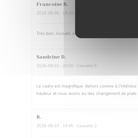
Francoise
B
2026-08-05
- 19:30 - Couverts 2
Très bon .Accueil ,service de qualité.
Sandrine
D
2026-08-01
- 20:00 - Couverts 5
Le cadre est magnifique, dehors comme à l'intérieur et
hauteur et nous avons eu des changement de plats d
B
2026-08-03
- 19:45 - Couverts 2