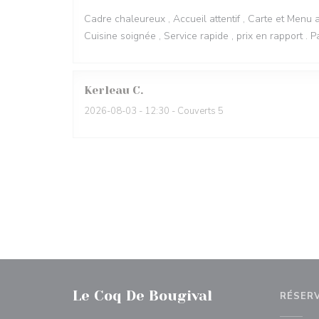
Cadre chaleureux , Accueil attentif , Carte et Menu a
Cuisine soignée , Service rapide , prix en rapport . Pa
Kerleau
C
2026-08-03
- 12:30 - Couverts 5
Le Coq De Bougival
RÉSER