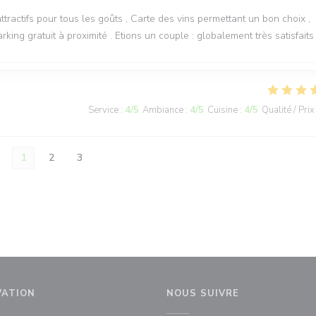
ttractifs pour tous les goûts , Carte des vins permettant un bon choix ,
rking gratuit à proximité . Etions un couple : globalement très satisfaits 
Service
:
4
/5
Ambiance
:
4
/5
Cuisine
:
4
/5
Qualité / Prix
1
2
3
VATION
NOUS SUIVRE