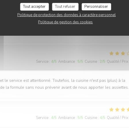
Tout accepter
Tout refuser
Personnaliser
Service
:
5
/5
Ambiance
:
4
/5
Cuisine
:
5
/5
Qualité / Prix
Politique de protection des données à caractère personnel
Politique de gestion des cookies
Service
:
4
/5
Ambiance
:
5
/5
Cuisine
:
2
/5
Qualité / Prix
 le service est attentionné. Toutefois, la cuisine n'est pas (plus) à la
e la formule sans nous prévenir avant de nous apporter les assiettes.
Service
:
4
/5
Ambiance
:
5
/5
Cuisine
:
4
/5
Qualité / Prix