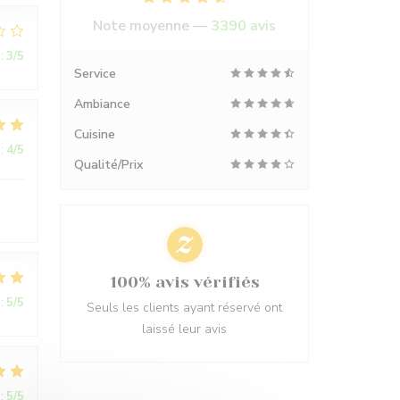
Note moyenne —
3390 avis
:
3
/5
Service
Ambiance
Cuisine
:
4
/5
Qualité/Prix
100% avis vérifiés
:
5
/5
Seuls les clients ayant réservé ont
laissé leur avis
:
5
/5