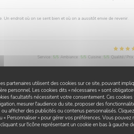
e. Un endroit où on se sent bien et où on a aussitôt envie de revenir.
Service
:
5
/5
Ambiance
:
5
/5
Cuisine
:
5
/5
Qualité / Prix
es partenaires utilisent des cookies sur ce site, pouvant impli
Service
:
5
/5
Ambiance
:
5
/5
Cuisine
:
5
/5
Qualité / Prix
re personnel. Les cookies dits « nécessaires » sont obligatoire
kies facultatifs nécessitent votre consentement. Ces cookies 
gation, mesurer l'audience du site, proposer des fonctionnalité
rs autant la beauté du cadre, le professionnalisme du personnel, la gra
 ou afficher des publicités ou contenus personnalisés. Clique
taires de cet établissement.
 ou « Personnaliser » pour gérer vos préférences. Vous pouvez 
liquant sur l'icône représentant un cookie en bas à gauche d