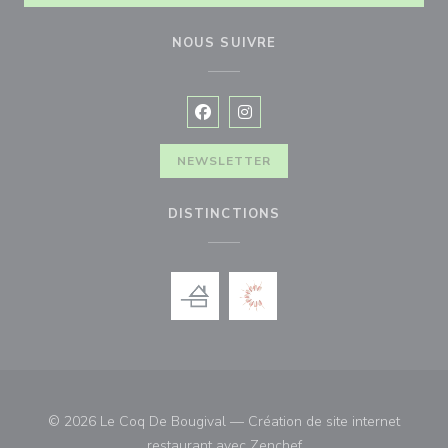
NOUS SUIVRE
Facebook ((ouvre une nouvelle fenê
Instagram ((ouvre une nouvell
NEWSLETTER
DISTINCTIONS
© 2026 Le Coq De Bougival — Création de site internet
((ouvre une nouvelle fe
restaurant avec
Zenchef