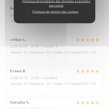
Politique de protection des données à caractère
personnel
Kerleau
C
Politique de gestion des cookies
2026-08-03
- 12:30 - Couverts 5
Service
:
4
/5
Ambiance
:
4
/5
Cuisine
:
4
/5
Qualité / Prix
:
4
/5
celine
L
2026-08-01
- 20:30 - Couverts 2
Service
:
5
/5
Ambiance
:
5
/5
Cuisine
:
5
/5
Qualité / Prix
:
5
/5
Frans
B
2026-07-31
- 20:00 - Couverts 5
Service
:
5
/5
Ambiance
:
5
/5
Cuisine
:
5
/5
Qualité / Prix
:
5
/5
Natalia
S