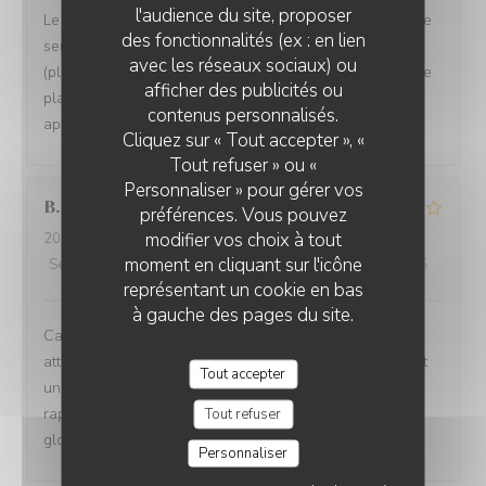
l'audience du site, proposer
Le cadre est magnifique, dehors comme à l'intérieur et le
des fonctionnalités (ex : en lien
service est attentionné. Toutefois, la cuisine n'est pas
avec les réseaux sociaux) ou
(plus) à la hauteur et nous avons eu des changement de
afficher des publicités ou
plats de la formule sans nous prévenir avant de nous
contenus personnalisés.
apporter les assiettes.
Cliquez sur « Tout accepter », «
Tout refuser » ou «
Personnaliser » pour gérer vos
B
préférences. Vous pouvez
modifier vos choix à tout
2026-08-03
- 19:45 - Couverts 2
moment en cliquant sur l'icône
Service
:
4
/5
Ambiance
:
5
/5
Cuisine
:
4
/5
Qualité / Prix
:
4
/5
représentant un cookie en bas
à gauche des pages du site.
Cadre chaleureux , Accueil attentif , Carte et Menu
attractifs pour tous les goûts , Carte des vins permettant
Tout accepter
un bon choix , Cuisine soignée , Service rapide , prix en
rapport . Parking gratuit à proximité . Etions un couple :
Tout refuser
globalement très satisfaits .
Personnaliser