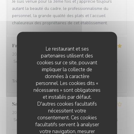
Je suis venue pour la 3ème fois et j’apprécie toujours
autant la beauté du cadre, le professionnalisme du
personnel, la grande qualité des plats et l’accueil
chaleureux des propriétaires de cet établissement.
Francoise
B
Le restaurant et ses
2026-08-05
- 19:30 - Couverts 2
partenaires utilisent des
Service
:
5
/5
Ambiance
:
4
/5
Cuisine
:
5
/5
Qualité / Prix
:
4
/5
cookies sur ce site, pouvant
impliquer la collecte de
données à caractère
Très bon .Accueil ,service de qualité.
personnel. Les cookies dits «
nécessaires » sont obligatoires
et installés par défaut.
D'autres cookies facultatifs
Sandrine
D
nécessitent votre
2026-08-01
- 20:00 - Couverts 5
consentement. Ces cookies
Service
:
4
/5
Ambiance
:
5
/5
Cuisine
:
2
/5
Qualité / Prix
:
2
/5
facultatifs servent à analyser
votre navigation, mesurer