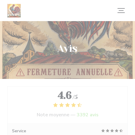
Personnalisation de vos choix en matière de cookies
Avis
4.6
/5
Note moyenne —
3392 avis
Service