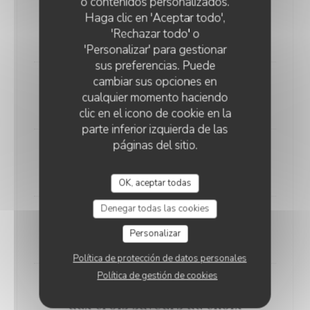
o contenidos personalizados.
Haga clic en 'Aceptar todo',
Brie affiné à la truffe blanche
'Rechazar todo' o
14,00 EUR
'Personalizar' para gestionar
sus preferencias. Puede
cambiar sus opciones en
Crème brulée à la vanille
cualquier momento haciendo
10,00 EUR
clic en el icono de cookie en la
parte inferior izquierda de las
páginas del sitio.
Café gourmand
13,00 EUR
OK, aceptar todas
Denegar todas las cookies
Mousse au chocolat Valhrona
Personalizar
14,00 EUR
Política de protección de datos personales
Política de gestión de cookies
Assortiment de glaces et sorbets
aux trois saveurs au choix