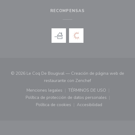
RECOMPENSAS
© 2026 Le Coq De Bougival — Creación de página web de
((abre en una nueva ve
restaurante con
Zenchef
Menciones legales
TÉRMINOS DE USO
((abre en una nueva ventana))
((abre en una nueva ven
Política de protección de datos personales
((abre en una nueva ventana))
Política de cookies
Accesibilidad
((abre en una nueva ventana))
((abre en una nueva ven