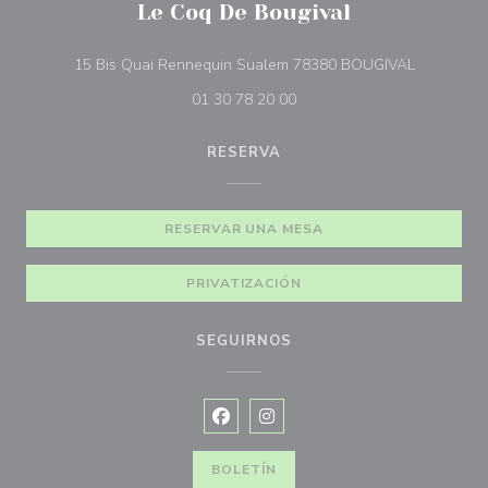
Le Coq De Bougival
((abre en 
15 Bis Quai Rennequin Sualem 78380 BOUGIVAL
01 30 78 20 00
RESERVA
RESERVAR UNA MESA
PRIVATIZACIÓN
SEGUIRNOS
Facebook ((abre en una nueva vent
Instagram ((abre en una nuev
BOLETÍN