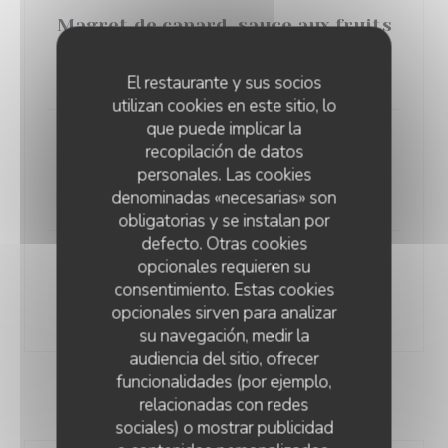
Magret de canard, sauce aux fruits
rouges, purée
demi-sel
28,00 EUR
El restaurante y sus socios
utilizan cookies en este sitio, lo
que puede implicar la
Tartare de boeuf préparé par nos
recopilación de datos
soins, frites et salade mesclun
personales. Las cookies
25,00 EUR
denominadas «necesarias» son
obligatorias y se instalan por
defecto. Otras cookies
opcionales requieren su
Côte de veau, rôtie sauce aux
consentimiento. Estas cookies
morilles, haricots verts
opcionales sirven para analizar
39,00 EUR
su navegación, medir la
audiencia del sitio, ofrecer
funcionalidades (por ejemplo,
relacionadas con redes
LES GOURMANDISES
sociales) o mostrar publicidad