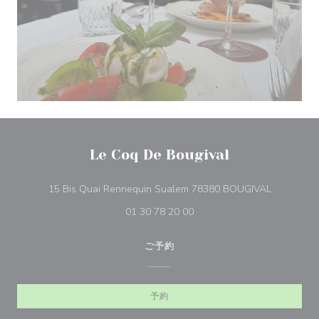
Le Coq De Bougival
((新しい
15 Bis Quai Rennequin Sualem 78380 BOUGIVAL
01 30 78 20 00
ご予約
予約